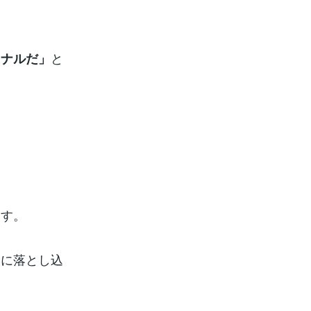
と
ョナルだ」
ます。
ンに落とし込