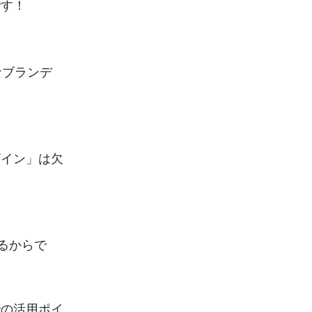
です！
なブランデ
ザイン」は欠
るからで
での活用ポイ