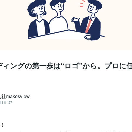
ディングの第一歩は“ロゴ”から。プロに
社makesview
11 01:27
！