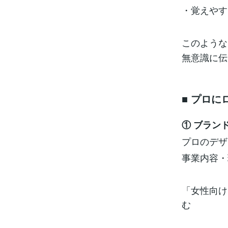
・覚えやす
このような
無意識に伝
■ プロ
① ブラン
プロのデザ
事業内容・
「女性向け
む