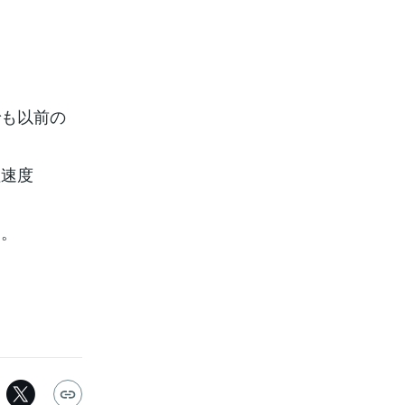
でも以前の
理速度
覚。