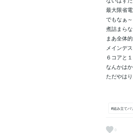
ないはずだ
最大限省電
でもなぁ～
煮詰まらな
まあ全体的
メインデス
６コアと１
なんかはか
ただやはり
#組み立てパ
0