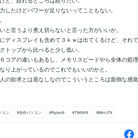
けど、絞れるところは絞りたい。
力したけどパワーが足りないってこともない。
。
いと言うより煮え切らないと言った方がいいか。
にディスプレイも含めて３ｋｗは出てくるけど、それ
クトップから比べると少し低い。
６コアの違いもあるし、メモリスピードやら全体の処
なり上がっているのでこれでもいいのかと。
人の欲求とは底なしなのでこういうところは面倒な感
ソコン
#自作パソコン
#Ryzen9
#7945HX
#Mini-ITX