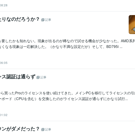
08:28
たりなのだろうか？
記事
要したかも知れない。現象が出るのが稀なので試せる機会が少なかった。AMD系列でW
くなる現象は一応解決した。（かなり不満な設定だが）そして、BD795i ...
06:05
ンス認証は通らず
記事
時代から買ったProのライセンスを使い続けてきた。メインPCを移行してライセンスの
ボード（CPUを含む）を交換したのがライセンス認証が通らずにかなり試行...
01:02
ウンがダメだった？
記事