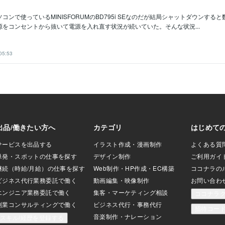
コンで使っているMINISFORUMのBD795i SEなのだが結局シャットダウンする
をコンセントから抜いて電源を入れ直す状況が続いていた。そんな状況...
05:53