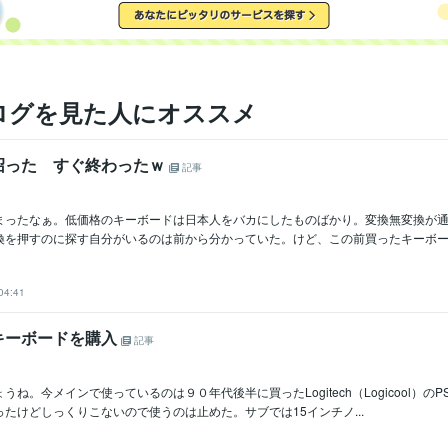
ログを見た人にオススメ
沼った すぐ終わったｗ
記事
まったなぁ。低価格のキーボードは日本人をバカにしたものばかり。変換無変換が
換を押すのに探す自分がいるのは前から分かっていた。けど、この前買ったキーボード
04:41
キーボードを購入
記事
ね。今メインで使っているのは９０年代後半に買ったLogitech（Logicool）のP
たけどしっくりこないので使うのは止めた。サブでは15インチノ...