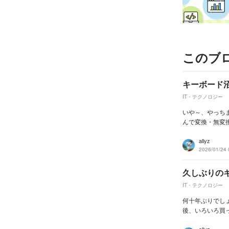
このブ
キーボード
IT・テクノロジー
いや～、やっち
んで変換・無変
allyz
2026/01/24 
久しぶりの
IT・テクノロジー
何十年ぶりでしょう
後、いろいろ買っ