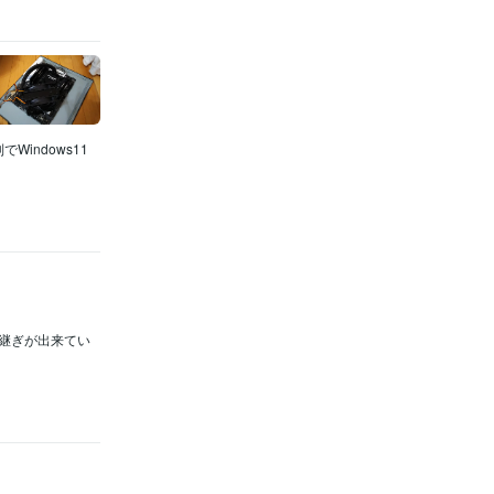
indows11
引継ぎが出来てい