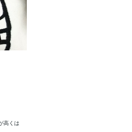
。
が高くは