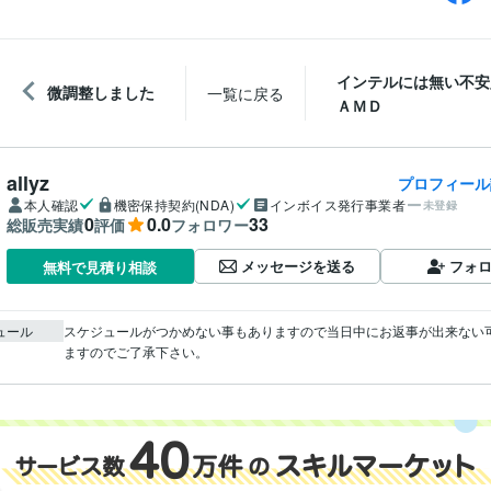
インテルには無い不安
微調整しました
一覧に戻る
ＡＭＤ
allyz
プロフィール
本人確認
機密保持契約(NDA)
インボイス発行事業者
未登録
0
0.0
33
総販売実績
評価
フォロワー
メッセージを送る
フォ
無料で見積り相談
ュール
スケジュールがつかめない事もありますので当日中にお返事が出来ない
ますのでご了承下さい。