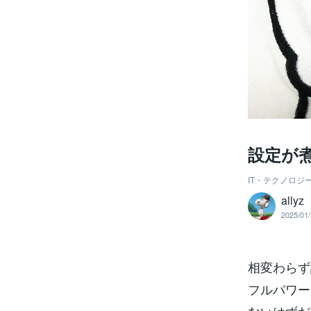
設定が
IT・テクノロジ
allyz
2025/01/
相変わらず
フルパワー