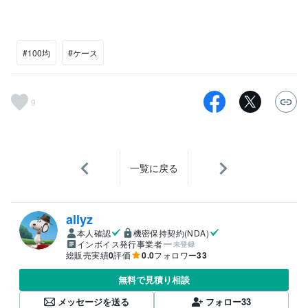
#100均
#ケース
9
一覧に戻る
allyz
本人確認
機密保持契約(NDA)
インボイス発行事業者
未登録
総販売実績
0
評価
0.0
フォロワー
33
無料で見積り相談
メッセージを送る
フォロー
33