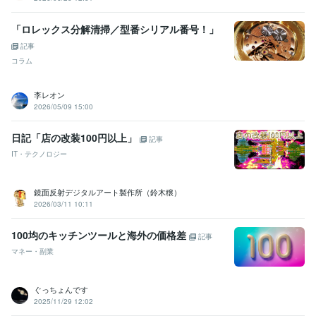
「ロレックス分解清掃／型番シリアル番号！」
記事
コラム
李レオン
2026/05/09 15:00
日記「店の改装100円以上」
記事
IT・テクノロジー
鏡面反射デジタルアート製作所（鈴木穣）
2026/03/11 10:11
100均のキッチンツールと海外の価格差
記事
マネー・副業
ぐっちょんです
2025/11/29 12:02