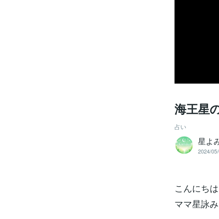
海王星
占い
星よみ
2024/05/
こんにちは
ママ星詠み