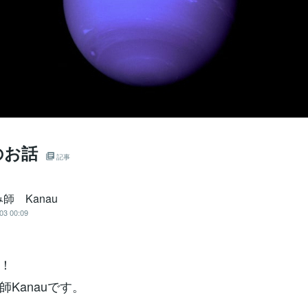
のお話
記事
師 Kanau
03 00:09
！
師Kanauです。