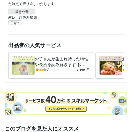
た時点で折り返しいたします。
得意分野
占い
西洋占星術
子育て
出品者の人気サービス
お子さんが生まれ持った特性
お子
や長所を読み解きます お子
ント
さんの個性の伸ばし方やお子
んの
5.0
(10)
3,500
円
5.0
さんに合った対応法がわかり
具体
ます
このブログを見た人にオススメ