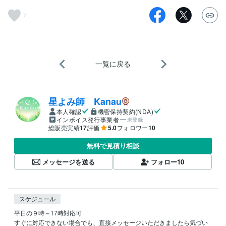
7
一覧に戻る
星よみ師 Kanau
本人確認
機密保持契約(NDA)
インボイス発行事業者
未登録
総販売実績
17
評価
5.0
フォロワー
10
無料で見積り相談
メッセージを送る
フォロー
10
スケジュール
平日の９時～17時対応可

すぐに対応できない場合でも、直接メッセージいただきましたら気づい