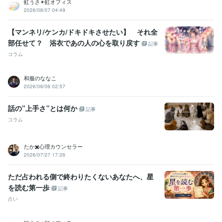
虹うさ✴︎虹オフィス
2026/08/07 04:49
【マンネリ/ケンカ/ドキドキさせたい】 それ全
部任せて？ 浴衣であの人の心を取り戻す
記事
コラム
和服のななこ
2026/08/06 02:57
話の”上手さ”とは何か
記事
コラム
たか✖️心理カウンセラー
2026/07/27 17:26
ただ占われる側で終わりたくないあなたへ、星
を読む第一歩
記事
占い