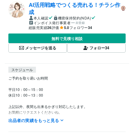
AI活用戦略でつくる売れる！チラシ作
成
本人確認
機密保持契約(NDA)
インボイス発行事業者
未登録
総販売実績
26
評価
5.0
フォロワー
34
無料で見積り相談
メッセージを送る
フォロー
34
スケジュール
ご予約を取り易いお時間

平日10：00～15：00

休日10：00～13：00

上記以外、夜間も出来るかぎり対応したします。

お気軽にリクエストくださいね。
出品者の実績をもっと見る
得意分野
イラスト作成・漫画制作
広告、AI幅広くOK！漫画も作ります！