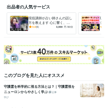
出品者の人気サービス
現役講師が占い師さんの話し
現役
方を教えます 心に響く、高
ショ
評価占い師になるための話し
占い
5.0
(5)
3,500
円
/60分
5.0
方のコツ、教えます！
当者
ここ
このブログを見た人にオススメ
守護霊を科学的に視る方法とは？｜守護霊視を
ニューロンからやさしく学ぶ
記事
学び