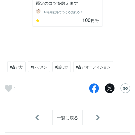
鑑定のコツを教えます
AI活用戦略でつくる売れる！チラシ作成
100
-
円
/分
#占い方
#レッスン
#話し方
#占いオーディション
2
一覧に戻る