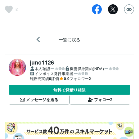
10
一覧に戻る
juno1126
本人確認
機密保持契約(NDA)
未登録
未登録
インボイス発行事業者
未登録
総販売実績
0
評価
0.0
フォロワー
2
無料で見積り相談
メッセージを送る
フォロー
2