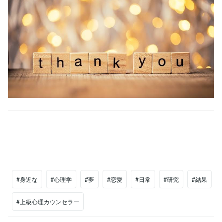
#身近な
#心理学
#夢
#恋愛
#日常
#研究
#結果
#上級心理カウンセラー