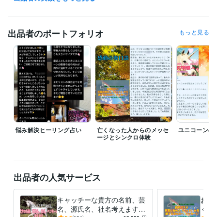
た件について私とは一切関係がありません！憶測で巻き込まないように
してください。また掲示板で営業妨害してる疑いの人物△に弁護士が警
告の手紙を出してからぴたりと中傷が止まってたのですが「複雑に串を
通す方法を学んで開示請求されても特定されない方法を学んだから弁護
出品者のポートフォリオ
もっと見る
士は怖くない」と言ってまた中傷が繰り返されるようになりました。

私は他の出品者達と繋がって情報収集も個人情報漏洩もしてません。信
じられないならココナラで1度も占ったことがない家族や友人の占いを代
理購入して下さい。

家族のことも当たってると信頼されてます。

中傷は死ぬまで続くと思います。騙されないで下さい！

ココナラはじめて10周年になりました！

これからは占い師を育てていきます！

悩み解決ヒーリング占い
亡くなった人からのメッセ
ユニコーンの
ージとシンクロ体験
経験職種
クリエイター / ライター・編集
経験年数 : 2年
ライフスタイル・その他 / 占い師
経験年数 : 7年
ライフスタイル・その他 / 講師・インストラクター
経験年数 : 6年
出品者の人気サービス
職歴
キャッチーな貴方の名前、芸
お盆
株式会社ココナラ
2016年4月 ~ 現在
名、源氏名、社名考えます
くな