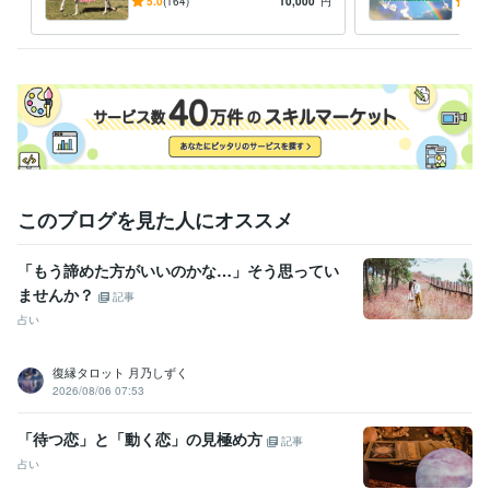
私の名前をパクる人がいたの
もう
5.0
(164)
10,000
円
4.9
受賞歴
でいっそ私が良い名前を名付
たい
ココナラというサイトでとても当たる占い師10人ネバーまとめ
けますよ
お届
資格・検定
タロットカード士
取得年 : 2021年
小学校教諭免許
取得年 : 2016年
学芸員
取得年 : 2017年
プログラミング言語・フレームワーク
CSS:4年
HTML:10年
Java:1年
JavaScript:6年
Linux:0年
Windows Server:0年
このブログを見た人にオススメ
ビジネス・クリエイティブツール
「もう諦めた方がいいのかな…」そう思ってい
Excel:5年
Google スプレッドシート:1年
Google ドキュメント:1年
ませんか？
PowerPoint:5年
Word:5年
Google Analytics:1年
記事
Adobe Photoshop:2年
Adobe Premiere Pro:2年
Adobe Illustrator:2年
占い
ibisPaint:3年
復縁タロット 月乃しずく
得意分野
2026/08/06 07:53
占い
霊視、オラクル、タロット、手相、星座
占い
霊視
霊感
ヒーリング
縁結び
縁切り
片思い
恋愛
金運
「待つ恋」と「動く恋」の見極め方
仕事
記事
悩み相談・カウンセリング
縁結び、恋愛成就、片思い、失恋、婚活
占い
恋愛
縁結び
恋愛成就
片思い
失恋
復縁
結婚
婚活
出会い