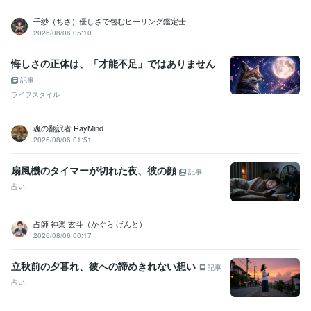
語学力
千紗（ちさ）優しさで包むヒーリング鑑定士
英語
日常会話レベル
2026/08/06 05:10
悔しさの正体は、「才能不足」ではありません
記事
ライフスタイル
魂の翻訳者 RayMind
2026/08/06 01:51
扇風機のタイマーが切れた夜、彼の顔
記事
占い
占師 神楽 玄斗（かぐら げんと）
2026/08/06 00:17
立秋前の夕暮れ、彼への諦めきれない想い
記事
占い