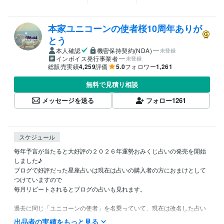
本家ユニコーンの使者桜10周年ありが
とう
本人確認
機密保持契約(NDA)
未登録
インボイス発行事業者
未登録
総販売実績
4,259
評価
5.0
フォロワー
1,261
無料で見積り相談
メッセージを送る
フォロー
1261
スケジュール
毎年予言が当たると大好評の２０２６年運勢おみくじ占いの発売を開始
しました♪

ブログで好評だった星座占いは現在は占いの購入者の方におまけとして
つけていますので

毎月リピートされるとブログの占いも見れます。

過去に同じ「ユニコーンの使者」を名乗っていて、現在は改名した占い
師さんが株式会社から商標権侵害で訴えられて、アカウントが凍結され
出品者の実績をもっと見る