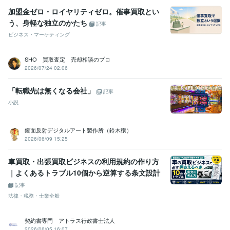
加盟金ゼロ・ロイヤリティゼロ。催事買取とい
う、身軽な独立のかたち
記事
ビジネス・マーケティング
SHO 買取査定 売却相談のプロ
2026/07/24 02:06
「転職先は無くなる会社」
記事
小説
鏡面反射デジタルアート製作所（鈴木穣）
2026/06/09 15:25
車買取・出張買取ビジネスの利用規約の作り方
｜よくあるトラブル10個から逆算する条文設計
記事
法律・税務・士業全般
契約書専門 アトラス行政書士法人
2026/06/05 16:07