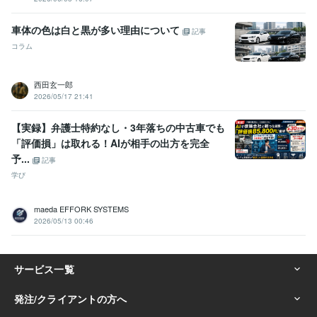
車体の色は白と黒が多い理由について
記事
コラム
西田玄一郎
2026/05/17 21:41
【実録】弁護士特約なし・3年落ちの中古車でも
「評価損」は取れる！AIが相手の出方を完全
予...
記事
学び
maeda EFFORK SYSTEMS
2026/05/13 00:46