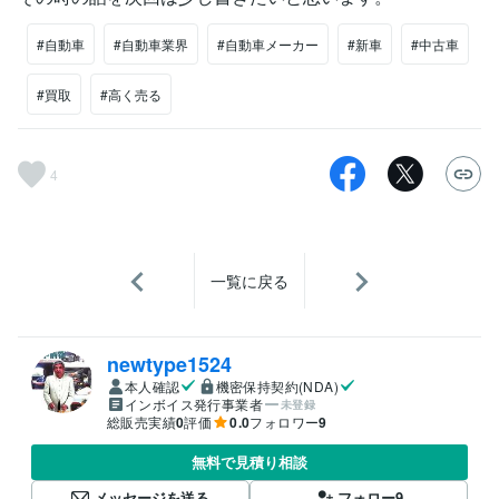
#自動車
#自動車業界
#自動車メーカー
#新車
#中古車
#買取
#高く売る
4
一覧に戻る
newtype1524
本人確認
機密保持契約(NDA)
インボイス発行事業者
未登録
総販売実績
0
評価
0.0
フォロワー
9
無料で見積り相談
メッセージを送る
フォロー
9