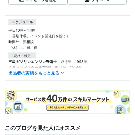
スケジュール
平日10時～17時

（長期休暇、イベント開催日を除く）

時間外　要相談

（休）土、日、祝
資格・検定
三級ガソリンエンジン整備士
取得年 : 1998年
くるまマイスター検定2級
取得年 : 2016年
出品者の実績をもっと見る
得意分野
ビジネス代行・事務代行
自動車購入アドバイス
自動車
新車
中古車
ビジネス
情報
アドバイス
サポート
ビジネス代行・事務代行
群馬県　不動産競売価格予想
自動車
新車
中古車
不動産
競売
ビジネス
このブログを見た人にオススメ