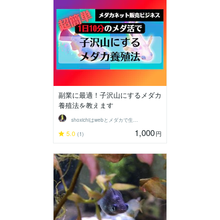
副業に最適！子沢山にするメダカ
養殖法を教えます
shoxichiはwebとメダカで生きる
1,000
5.0
円
(1)