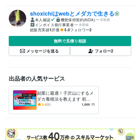
shoxichiはwebとメダカで生きる
本人確認
機密保持契約(NDA)
未登録
インボイス発行事業者
未登録
総販売実績
1
評価
5.0
フォロワー
2
無料で見積り相談
メッセージを送る
フォロー
2
出品者の人気サービス
副業に最適！子沢山にするメ
ダカ養殖法を教えます 初心
者大歓迎！安心で手間いら
5.0
(1)
1,000
円
ず！1日10分のメダ活だけ！