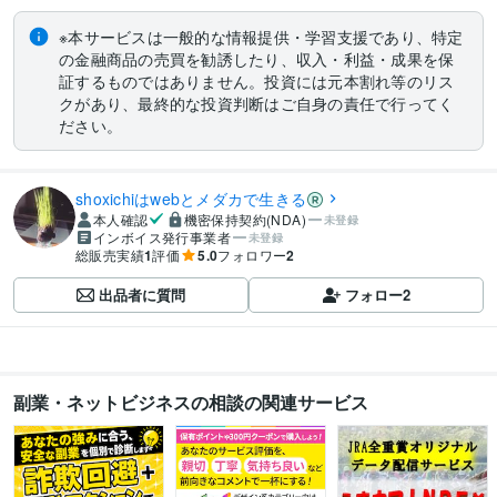
※本サービスは一般的な情報提供・学習支援であり、特定
の金融商品の売買を勧誘したり、収入・利益・成果を保
証するものではありません。投資には元本割れ等のリス
クがあり、最終的な投資判断はご自身の責任で行ってく
ださい。
shoxichiはwebとメダカで生きる
本人確認
機密保持契約(NDA)
未登録
インボイス発行事業者
未登録
総販売実績
1
評価
5.0
フォロワー
2
出品者に質問
フォロー
2
副業・ネットビジネスの相談の関連サービス