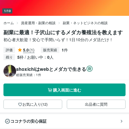
1/10
ホーム
資産運用・副業の相談
副業・ネットビジネスの相談
副業に最適！子沢山にするメダカ養殖法を教えます
初心者大歓迎！安心で手間いらず！1日10分のメダ活だけ！
5.0
(1)
1
件
評価
販売実績
5
枠 / お願い中：
0
人
残り
shoxichiはwebとメダカで生きる
総販売実績：
1件
購入画面に進む
お気に入り(12)
出品者に質問
ココナラの安心保証