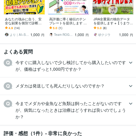
あなたの強みに合う、安
高評価に導く秘伝のテン
JRA全重賞の独自データ
全な副業を個別で診断し
プレートを提供します プ
を提供します ※【うまウマ
ます 詐欺回避＋初動アク
ラチナ×ロゴデザイン部門
INDEX】のデータ配信サ
4.9
(14)
5.0
(1)
5.0
(8)
ションで初心者でも迷わ
1位経験者の丁寧な文章テ
ービス(１ヶ月)です。
1,000
1,000
1,000
ない方法を個別に整理
クニック
より｜AI×SNSで会社員副業の実践支援
Team ROGOS
砂クジラ
円
円
円
よくある質問
今すぐに購入しないで少し検討してから購入したいのです
が、価格はずっと1,000円ですか？
メダカは発送しても死んだりしないのですか？
今までメダカや金魚など魚類は飼ったことがないのです
が、病気になったときは治療はどうすれば良いのでしょう
か？
評価・感想（1件）- 非常に良かった