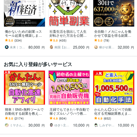
働かないための副業→ス
社畜生活を脱出して人生
全自動！メカにゃんを働
モール起業を構築します
好転させた方法を公開し
かせて収益を得る副業教
初心者から個別伴走｜長
ます ツールで自動化→底
えます スマホ１台｜超初
5.0
(334)
5.0
(435)
5.0
(78)
期で回るビジネスづくり
辺人生から解放されて理
心者向け｜放置型副業｜
80,000
25,000
32,000
と実務AIスキル
想の生活♪
自動コンテンツ販売
未来｜コンテンツ起業ラボ
南国【おうち副業で月収100万】
稼がせ屋まさる｜プロマーケター｜２冠達成
円
円
円
お気に入り登録が多いサービス
簡単！SNS×無料ツールで
主婦でもできた✨半自動で
かんたん⭕️コピペで自動
自動化する副業を教えま
稼ぐズルいノウハウ教え
化する究極副業教えます
す 【マンツーマンサポー
ます 3ステップで作成可
超ずるい⚠️スキル経験ゼ
5.0
(2174)
4.9
(934)
4.9
(652)
ト】3ステップ作業！仕組
能！ほぼ放置で稼ぐ前代
ロでもできる新世代の手
30,000
10,000
10,000
みを増産で加速化
未聞のおすすめ副業！
法【超入門編】
ミヤさん【ネットで月収450万円達成】
ゆき✨主婦でも月収100万円✨
しみずや＠自動化月収100万円
円
円
円