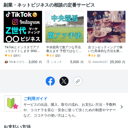
副業・ネットビジネスの相談の定番サービス
TikTokとインスタでアフ
中央競馬で激アツな手法
合コンセッティングで稼
ィリエイトします SNSを
教えます 予想ではなく手
いだ具体的な方法を教え
運用してコンプレックス
法です。条件にあった馬
ます 副業でお金を稼ぎた
4.9
(251)
5.0
(22)
5.0
(3)
ビジネスで稼ぎたい人必
を単勝ベタ買いでOK
い人(50万円以上)におスス
3,000
5,000
25,000
見です
メです！
Aki★ズボラでも副業で稼ぐ
シオン♪
daisuke227
円
円
円
ご利用ガイド
サービスの出品、購入、取引の流れ、お支払い方法・手数料
や、ココナラを安心・安全に使って頂くための制度やマナー
など、ココナラの使い方はこちら。
お支払い方法