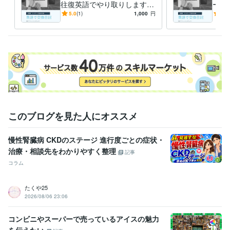
得意分野
往復英語でやり取りします
ーム
オンラインレッスン・習い事
英語
ジャーナリング交換日記のよ
ジャ
5.0
(1)
1,000
円
5.0
うなやり取りを☆
うな
語学力
英語
ビジネスレベル
このブログを見た人にオススメ
慢性腎臓病 CKDのステージ 進行度ごとの症状・
治療・相談先をわかりやすく整理
記事
コラム
たくや25
2026/08/06 23:06
コンビニやスーパーで売っているアイスの魅力