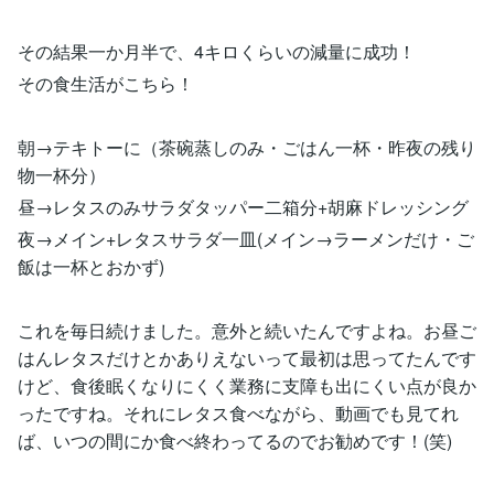
その結果一か月半で、4キロくらいの減量に成功！
その食生活がこちら！
朝→テキトーに（茶碗蒸しのみ・ごはん一杯・昨夜の残り
物一杯分）
昼→レタスのみサラダタッパー二箱分+胡麻ドレッシング
夜→メイン+レタスサラダ一皿(メイン→ラーメンだけ・ご
飯は一杯とおかず)
これを毎日続けました。意外と続いたんですよね。お昼ご
はんレタスだけとかありえないって最初は思ってたんです
けど、食後眠くなりにくく業務に支障も出にくい点が良か
ったですね。それにレタス食べながら、動画でも見てれ
ば、いつの間にか食べ終わってるのでお勧めです！(笑)