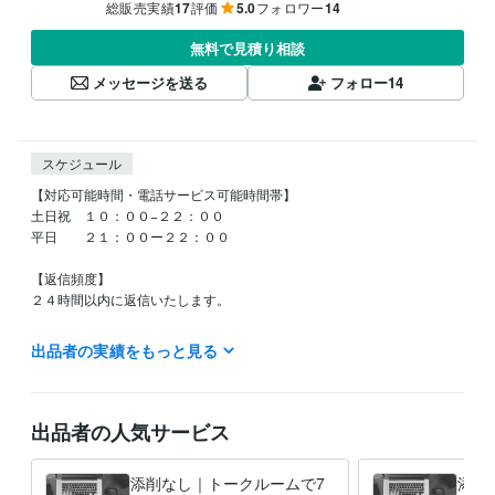
総販売実績
17
評価
5.0
フォロワー
14
無料で見積り相談
メッセージを送る
フォロー
14
スケジュール
【対応可能時間・電話サービス可能時間帯】

土日祝　１０：００−２２：００

平日　　２１：００ー２２：００

【返信頻度】

２４時間以内に返信いたします。

出品者の実績をもっと見る
経験職種
ライフスタイル・その他 / 講師・インストラクター
経験年数 : 4年
資格・検定
出品者の人気サービス
英検準一級合格
取得年 : 2018年
TOEIC820点取得
取得年 : 2020年
添削なし｜トークルームで7
添削