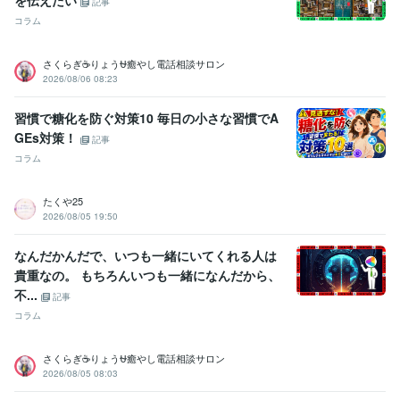
を伝えたい
記事
コラム
さくらぎ☕りょう⛎癒やし電話相談サロン
2026/08/06 08:23
習慣で糖化を防ぐ対策10 毎日の小さな習慣でA
GEs対策！
記事
コラム
たくや25
2026/08/05 19:50
なんだかんだで、いつも一緒にいてくれる人は
貴重なの。 もちろんいつも一緒になんだから、
不...
記事
コラム
さくらぎ☕りょう⛎癒やし電話相談サロン
2026/08/05 08:03