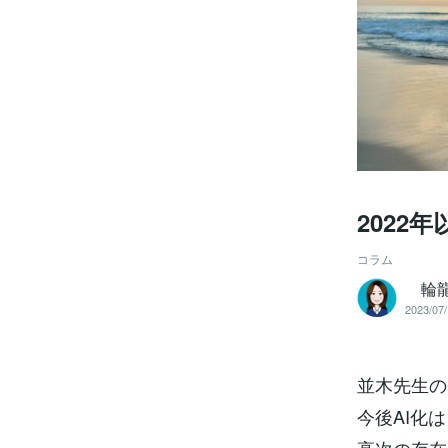
2022
コラム
輪龍
2023/07/
並木先生の
今後AI化