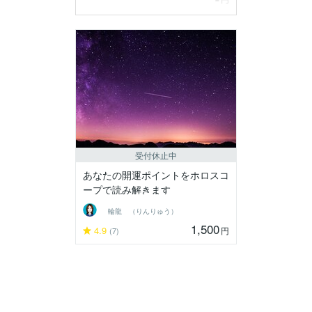
受付休止中
あなたの開運ポイントをホロスコ
ープで読み解きます
輪龍 （りんりゅう）
1,500
4.9
円
(7)