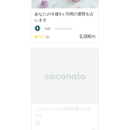
あなたの今後3ヶ月間の運勢を占
います
輪龍 （りんりゅう）
2,000
5.0
円
(6)