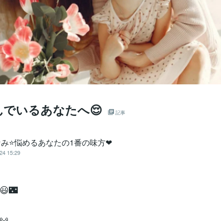
んでいるあなたへ😌
記事
なみ⭐悩めるあなたの1番の味方❤
24 15:29
🌃