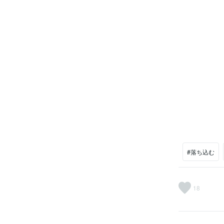
#落ち込む
18