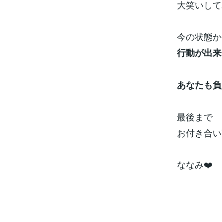
大笑いして
今の状態か
行動が出来
あなたも負
最後まで
お付き合い
ななみ❤️