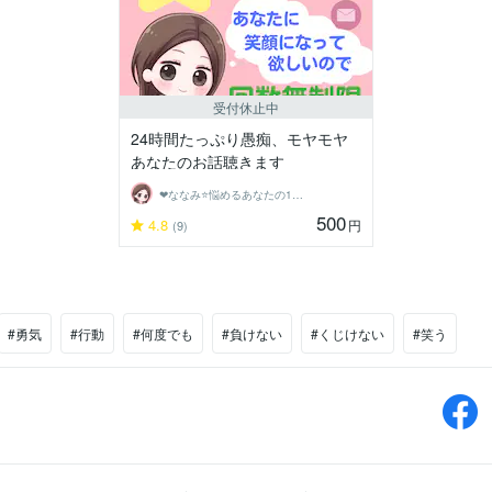
受付休止中
24時間たっぷり愚痴、モヤモヤ
あなたのお話聴きます
❤ななみ⭐悩めるあなたの1番の味方❤
500
4.8
円
(9)
#勇気
#行動
#何度でも
#負けない
#くじけない
#笑う