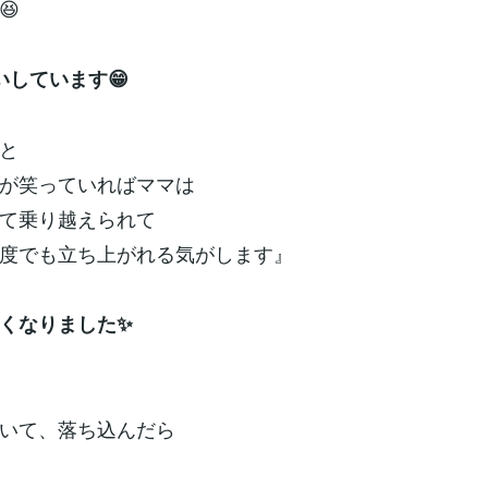
😆
いしています😁
と
が笑っていればママは
乗り越えられて
立ち上がれる気がします』
くなりました✨
いて、落ち込んだら