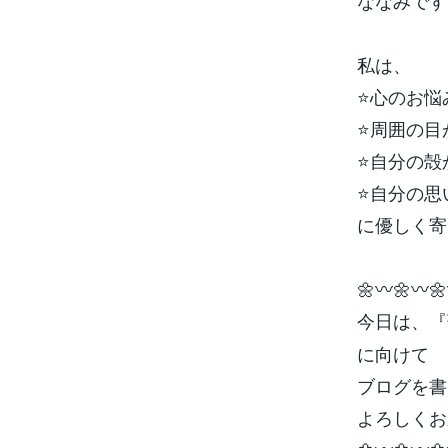
ななみです
私は、
⭐️心のお悩
⭐️周囲の
⭐️自分の
⭐️自分の
に優しく寄
🌼〰️🌼〰️🌼
今日は、『
に向けて
ブログを書
よろしくお