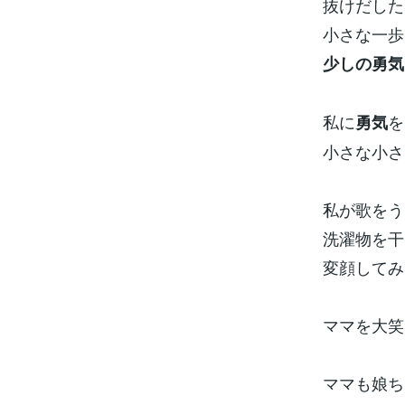
抜けだした
小さな一歩
少しの勇気
私に
を
勇気
小さな小さ
私が歌をう
洗濯物を干
変顔してみ
ママを大笑
ママも娘ち