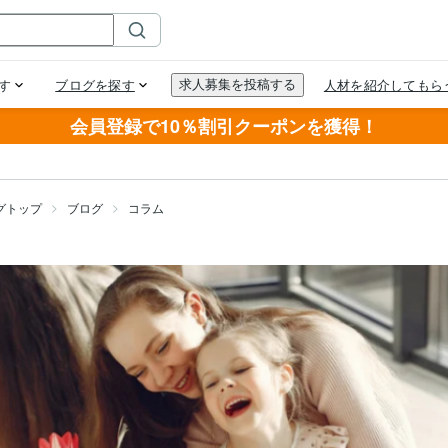
会員登録で10％割引クーポンを獲得！
グトップ
ブログ
コラム