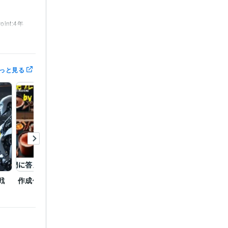
oint:4年
udio:5年
っと見る
戦
作成例
AI医療関連論文要約例