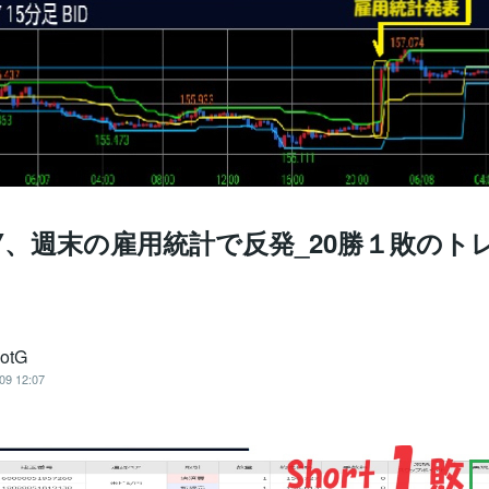
PY、週末の雇用統計で反発_20勝１敗のト
otG
09 12:07