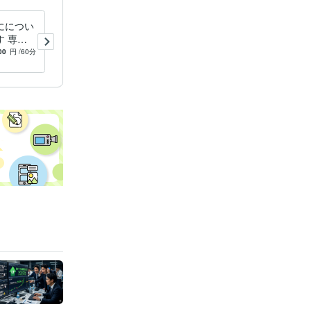
にについ
動画・画像をAIでやさしく作
 専門
る方法教えます youtube、S
いただき
NSへ投稿できるAIをご紹
00
円
/60分
4.3
(5)
6,000
円
介！