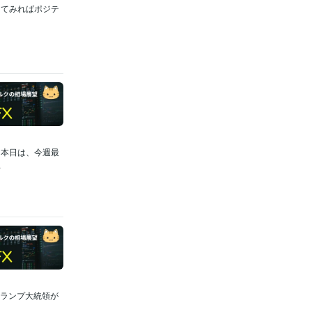
けてみればポジテ
。本日は、今週最
.
 トランプ大統領が