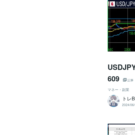
USDJ
609
記事
マネー・副業
トレB
2024/06/