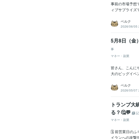
事前の市場予想
ィブサプライズでし
ベルク
2026/06/05 
5月8日（金
事
マネー・副業
皆さん、こんに
大のビッグイベン
ベルク
2026/05/07 
トランプ大
る？🤔💬
記
マネー・副業
​🗓 前営業日
イランへの攻撃強