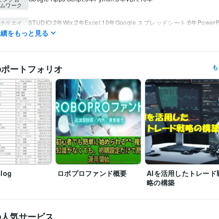
ムワーク
STUDIO:2年
Wix:2年
Excel:10年
Google スプレッドシート:6年
PowerP
クリエイ
ツール
実績をもっと見る
Word:5年
WordPress:5年
ゆっくりMovieMaker:2年
Canva:3年
OBS St
Pine:5年
Mql:6年
ツール
のポートフォリオ
も
IT相談・システム開発
システム関連のシミュレーション
分野
プラントエンジニア
IT相談・システム開発
投資関連、Web関連、開発
英語
ビジネスレベル
力
log
ロボプロファンド概要
AIを活用したトレード
略の構築
の人気サービス