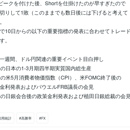
のピークを付けた後、Shortを仕掛けたのが早すぎたので
切りして1敗（このままでも数日後には下げると考えて
。
で10日からの以下の重要指標の発表に合わせてトレー
す。
らの一週間、ドル円関連の重要イベント目白押し
）の日本の1-3月期四半期実質国内総生産
）の米5月消費者物価指数（CPI）、米FOMC終了後の
発表およびパウエルFRB議長の会見
）の日銀会合後の政策金利発表および植田日銀総裁の会
雇用統計
#高勝率
#FX