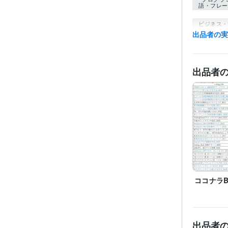
語・フレー
ビジネス・
ティブ
出品者の
その他
出品者
得意
語学
ココナラB
出品者