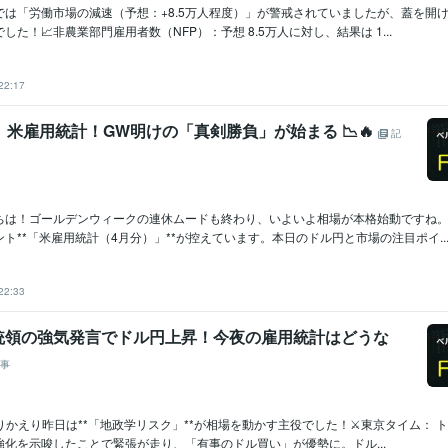
では「労働市場の減速（予想：+8.5万人程度）」が警戒されていましたが、蓋を開
た！📈​非農業部門雇用者数（NFP）：予想 8.5万人に対し、結果は 1...
22:17
）米雇用統計！GW明けの「真剣勝負」が始まる 📉🔥
記
ちは！ゴールデンウィークの連休ムードも終わり、いよいよ相場が本格始動ですね
ト**「米雇用統計（4月分）」**が控えています。​本日のドル円と市場の注目ポイ..
22:33
統領の強気発言でドル円上昇！今夜の雇用統計はどうな
事
のふりかえり​昨日は**「地政学リスク」**が相場を動かす主役でした！⚔️​東京タイム：
化を示唆したことで緊張が走り、「有事のドル買い」が優勢に。ドル...