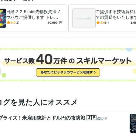
日経２２５mini先物投資法ノ
ご提供する技術資料
ウハウご提供します トレー
ての質疑をいたします
ド戦略やテクニックを公開し
技術的に対応させて
5.0
(2)
10,000
円
5.0
(1)
3,0
ます
ます。
ログを見た人にオススメ
速サプライズ！米雇用統計とドル円の攻防戦 🇯🇵
記事