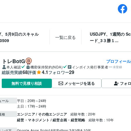
PY、5月9日のスキャル
USDJPY、1週間の Sc
一覧に戻る
0509
ード_3３勝１...
トレBotG
プロフィール
本人確認
機密保持契約(NDA)
インボイス発行事業者
未登録
68
4.1
29
総販売実績
評価
フォロワー
メッセージを送る
フォ
無料で見積り相談
ュール
平日：20時～24時

土日：17時～24時
エンジニア / その他エンジニア
経験年数 : 20年
職種
経営・マネジメント / 経営企画・経営戦略
経験年数 : 10年
Google Apps Script:6年
Python:3年
VBA:10年
ミング言