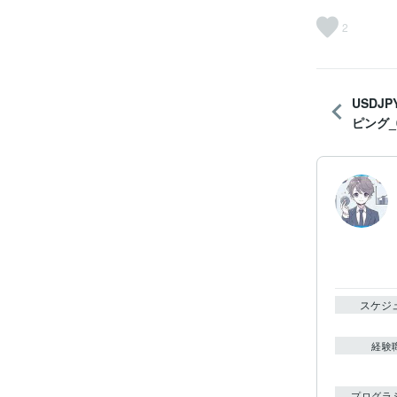
2
USDJ
ピング_
スケジ
経験
プログラ