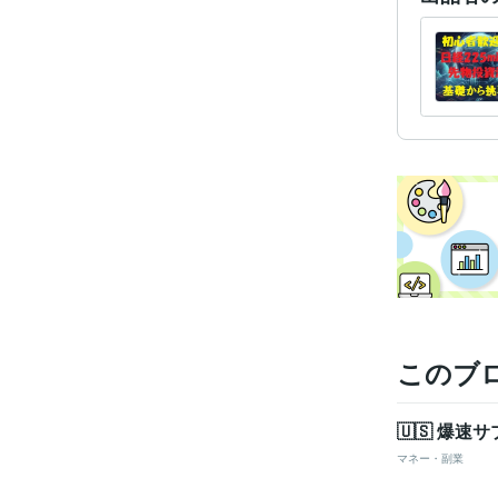
このブ
​🇺🇸 爆
マネー・副業