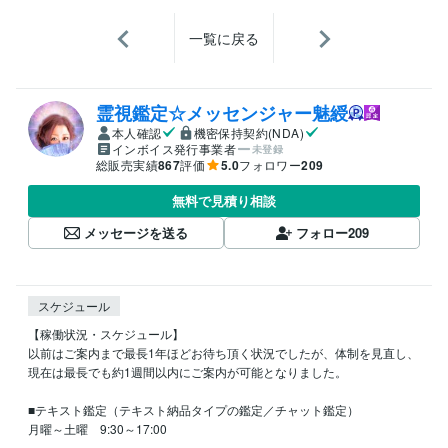
一覧に戻る
霊視鑑定☆メッセンジャー魅綬
本人確認
機密保持契約(NDA)
インボイス発行事業者
未登録
総販売実績
867
評価
5.0
フォロワー
209
無料で見積り相談
メッセージを送る
フォロー
209
スケジュール
【稼働状況・スケジュール】

以前はご案内まで最長1年ほどお待ち頂く状況でしたが、体制を見直し、
現在は最長でも約1週間以内にご案内が可能となりました。

■テキスト鑑定（テキスト納品タイプの鑑定／チャット鑑定）

月曜～土曜　9:30～17:00
