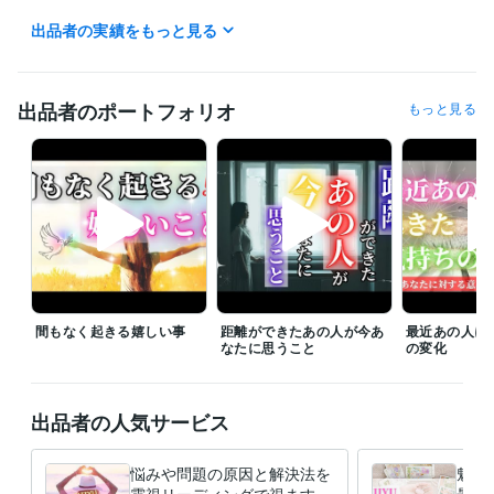
■電話鑑定

出品者の実績をもっと見る
平日　10:00～13:00  

※スケジュールの合間で「今すぐ電話」を解放する場合があります。

■休業日

出品者のポートフォリオ
もっと見る
日曜・祝祭日  

（出張鑑定など別活動に専念するため、ココナラでの対応はお休みとな
ります）

【ご連絡について】

鑑定前の段階で当方からの連絡後、3日間ご返信がない場合はお取引をキ
ャンセルさせて頂きます。  

また、鑑定書納品後はココナラの仕様により3日経過すると自動的にトー
クルームがクローズされますのでご了承ください。
経験職種
間もなく起きる嬉しい事
距離ができたあの人が今あ
最近あの人に
クリエイター / ライター・編集
経験年数 : 5年
なたに思うこと
の変化
経営・マネジメント / 経営者・CEO・COO
経験年数 : 5年
ライフスタイル・その他 / 占い師
経験年数 : 10年
ライフスタイル・その他 / 講師・インストラクター
経験年数 : 15年
出品者の人気サービス
ライフスタイル・その他 / アドバイザー
経験年数 : 10年
悩みや問題の原因と解決法を
魅綬
受賞歴
霊視リーディングで視ます
景を