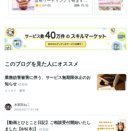
Amazonプライム（執筆作品）にてベストセラー３冠達成
過去の記憶と経緯～現状の糸
状況
5.0
(113)
220
円
/分
5.0
を辿り、問題解消をサポート
取る
資格・検定
✨
示し
中学校教諭免許
取得年 : 2007年
小学校教諭免許
取得年 : 2007年
秘書技能検定
取得年 : 2008年
ビジネス・クリエイティブツール
Word:20年
STORES:3年
VLLO:4年
Canva:3年
Excel:20年
PowerPoint:20年
Google Analytics:4年
ChatGPT:1年
Filmora:1年
iMovie:1年
このブログを見た人にオススメ
得意分野
占い
様々なカードを使ったカードリーディング
霊視・オーラ視によ
業務妨害被害に伴う、サービス無期限休止のお
る鑑定
知らせ
告知
語学力
エンタメ・趣味
韓国語
日常会話レベル
水那田ねこ
2026/02/17 01:08
【動画とひとこと日記】ご相談受付開始いたし
ました【8/6(木)】
告知