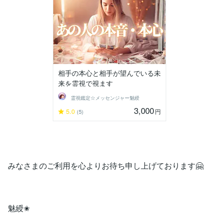
相手の本心と相手が望んでいる未
来を霊視で視ます
霊視鑑定☆メッセンジャー魅綬
3,000
5.0
円
(5)
みなさまのご利用を心よりお待ち申し上げております🤗
魅綬✬