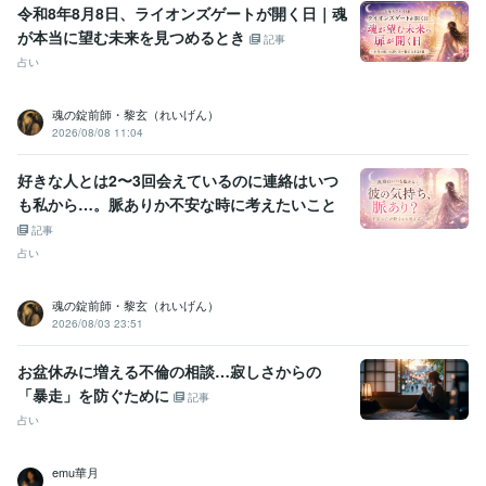
令和8年8月8日、ライオンズゲートが開く日｜魂
る鑑定
が本当に望む未来を見つめるとき
記事
語学力
占い
韓国語
日常会話レベル
魂の錠前師・黎玄（れいげん）
2026/08/08 11:04
好きな人とは2〜3回会えているのに連絡はいつ
も私から…。脈ありか不安な時に考えたいこと
記事
占い
魂の錠前師・黎玄（れいげん）
2026/08/03 23:51
お盆休みに増える不倫の相談…寂しさからの
「暴走」を防ぐために
記事
占い
emu華月