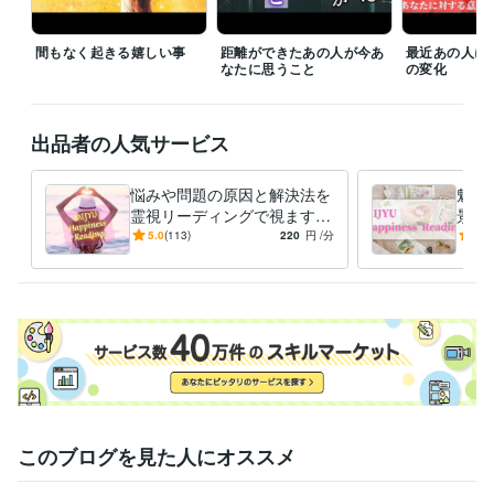
クルームがクローズされますのでご了承ください。
経験職種
間もなく起きる嬉しい事
距離ができたあの人が今あ
最近あの人に
クリエイター / ライター・編集
経験年数 : 5年
なたに思うこと
の変化
経営・マネジメント / 経営者・CEO・COO
経験年数 : 5年
ライフスタイル・その他 / 占い師
経験年数 : 10年
ライフスタイル・その他 / 講師・インストラクター
経験年数 : 15年
出品者の人気サービス
ライフスタイル・その他 / アドバイザー
経験年数 : 10年
悩みや問題の原因と解決法を
魅綬
受賞歴
霊視リーディングで視ます
景を
Amazonプライム（執筆作品）にてベストセラー３冠達成
過去の記憶と経緯～現状の糸
状況
5.0
(113)
220
円
/分
5.0
を辿り、問題解消をサポート
取る
資格・検定
✨
示し
中学校教諭免許
取得年 : 2007年
小学校教諭免許
取得年 : 2007年
秘書技能検定
取得年 : 2008年
ビジネス・クリエイティブツール
Word:20年
STORES:3年
VLLO:4年
Canva:3年
Excel:20年
PowerPoint:20年
Google Analytics:4年
ChatGPT:1年
Filmora:1年
iMovie:1年
このブログを見た人にオススメ
得意分野
占い
様々なカードを使ったカードリーディング
霊視・オーラ視によ