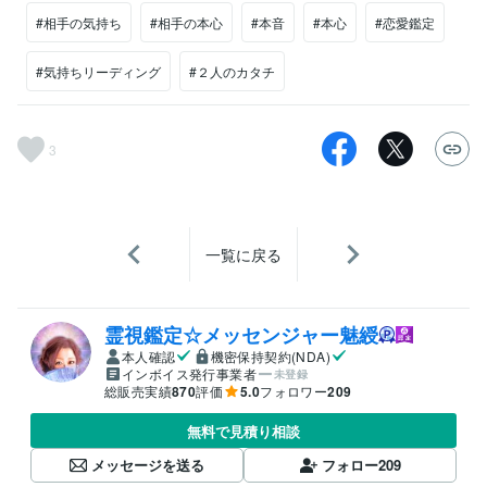
#相手の気持ち
#相手の本心
#本音
#本心
#恋愛鑑定
#気持ちリーディング
#２人のカタチ
3
一覧に戻る
霊視鑑定☆メッセンジャー魅綬
本人確認
機密保持契約(NDA)
インボイス発行事業者
未登録
総販売実績
870
評価
5.0
フォロワー
209
無料で見積り相談
メッセージを送る
フォロー
209