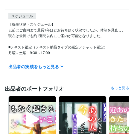
スケジュール
【稼働状況・スケジュール】

以前はご案内まで最長1年ほどお待ち頂く状況でしたが、体制を見直し、
現在は最長でも約1週間以内にご案内が可能となりました。

■テキスト鑑定（テキスト納品タイプの鑑定／チャット鑑定）

月曜～土曜　9:30～17:00

■電話鑑定

出品者の実績をもっと見る
平日　10:00～13:00  

※スケジュールの合間で「今すぐ電話」を解放する場合があります。

■休業日

出品者のポートフォリオ
もっと見る
日曜・祝祭日  

（出張鑑定など別活動に専念するため、ココナラでの対応はお休みとな
ります）

【ご連絡について】

鑑定前の段階で当方からの連絡後、3日間ご返信がない場合はお取引をキ
ャンセルさせて頂きます。  

また、鑑定書納品後はココナラの仕様により3日経過すると自動的にトー