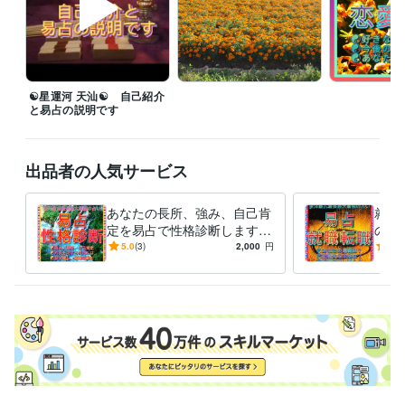
す。

気軽に「一度、お願いしてみようかな？」という気持ちを大切にして下
さい。

☯易占の心得☯

☯星運河 天汕☯ 自己紹介
・占いたい題材について、占う前に充分な考察を加える。

と易占の説明です
事前に相談者様と占ってほしい題材について、問答を納得するまで繰り
返します。

・同じ事柄を２回占ってはならない。

出品者の人気サービス
凶が出たからと言って、大吉が出たと嘘はつきません。一緒に問題解決
を目指しましょう。日にちが経過したら同じ事を問う事はできます。

・不正な事柄を占ってはならない

あなたの長所、強み、自己肯
就職
例えば他人に危害を加える、おとしめるような占いはしません。導きま
定を易占で性格診断します ☯
の活
成長を妨げる問題内部事情を
希望
5.0
(3)
2,000
円
4.7
得意分野
透視☯自分探し、就職活動に
事先
占い
☯易経を用いた易占い☯
最適☯
を啓
易占い 易経 相談