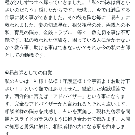
種が少しずつ土へ帰っていきました。「私の悩みは何と小
さいのだろう」感じたからです。転職し、今では満足する
仕事に就く事ができました。その後も悩む毎に「易占」に
救われました。妻の切迫早産、祖父祖母の死、両親との不
和、育児の悩み、金銭トラブル 等々 数え切る事は不可
能です。私の救われた体験を、困っている人に活かせない
か？救う事、助ける事はできないか？それが今の私の占師
としての動機です。
☯易占師としての自覚
私の占いは「神様！仏様！守護霊様！全宇宙よ！お助け下
さい！」という類ではありません。徹底した実践理論で
す。西洋的に言えば「アドバイザー」という事になりま
す。完全なアドバイザーかと言われるとそれも違います。
相談者様の悩みを共感し、占いを実施し、現れた啓示を問
題とスライドガラスのように抱き合わせて鑑みます。人間
の知恵と勇気に触れ、相談者様の力になる事を約束しま
す。