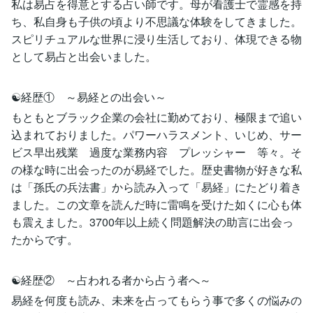
私は易占を得意とする占い師です。母が看護士で霊感を持
ち、私自身も子供の頃より不思議な体験をしてきました。
スピリチュアルな世界に浸り生活しており、体現できる物
として易占と出会いました。
☯経歴① ～易経との出会い～
もともとブラック企業の会社に勤めており、極限まで追い
込まれておりました。パワーハラスメント、いじめ、サー
ビス早出残業 過度な業務内容 プレッシャー 等々。そ
の様な時に出会ったのが易経でした。歴史書物が好きな私
は「孫氏の兵法書」から読み入って「易経」にたどり着き
ました。この文章を読んだ時に雷鳴を受けた如くに心も体
も震えました。3700年以上続く問題解決の助言に出会っ
たからです。
☯経歴② ～占われる者から占う者へ～
易経を何度も読み、未来を占ってもらう事で多くの悩みの