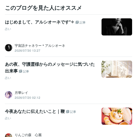
このブログを見た人にオススメ
はじめまして、アルシオーネです*✧
記事
占い
宇宙語チャネラー＊アルシオーネ
2026/07/30 13:27
あの夜、守護霊様からのメッセージに気づいた
出来事
記事
占い
月華レイ
2026/07/20 02:12
今夜あなたに伝えたいこと｜鞭
記事
占い
りんごの森 心麗