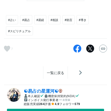
#占い
#易占
#易経
#相談
#助言
#導き
#スピリチュアル
7
一覧に戻る
☯易占の星運河☯
本人確認
機密保持契約(NDA)
インボイス発行事業者
未登録
総販売実績
264
評価
4.9
フォロワー
579