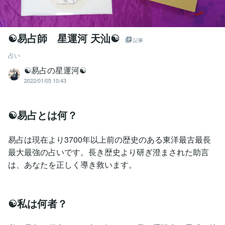
☯易占師 星運河 天汕☯
記事
占い
☯易占の星運河☯
2022/01/05 10:43
☯易占とは何？
易占は現在より3700年以上前の歴史のある東洋最古最長
最大最強の占いです。長き歴史より研ぎ澄まされた助言
は、あなたを正しく導き救います。
☯私は何者？