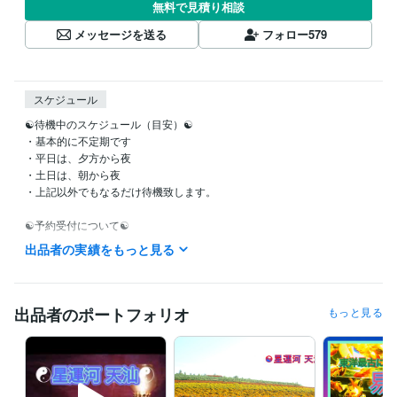
無料で見積り相談
メッセージを送る
フォロー
579
スケジュール
☯待機中のスケジュール（目安）☯

・基本的に不定期です

・平日は、夕方から夜

・土日は、朝から夜

・上記以外でもなるだけ待機致します。

☯予約受付について☯

・スムーズな鑑定の為に予約がオススメです。

出品者の実績をもっと見る
・ココナラの設定上一時間毎の受付です。

☯ブログ更新中です☯

私自身の人となりを知ってほしいと思います。

出品者のポートフォリオ
もっと見る
納得して「この人に鑑定してもらおうかな」と考えて頂けましたら幸い
です。

☯易占の占える内容☯

恋愛、仕事、学校、病気、部活、将来、等々　全て易経は網羅してま