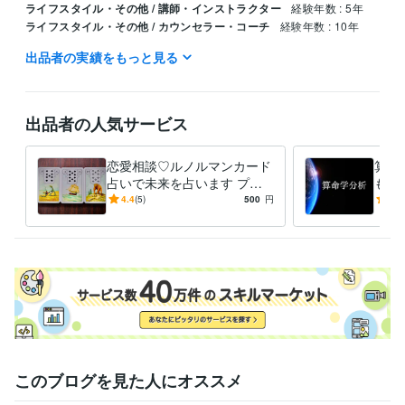
ライフスタイル・その他 / 講師・インストラクター
経験年数 : 5年
ライフスタイル・その他 / カウンセラー・コーチ
経験年数 : 10年
出品者の実績をもっと見る
ビジネス・クリエイティブツール
Excel:18年
Google スプレッドシート:5年
Google スライド:5年
Google ドキュメント:5年
Keynote:18年
Numbers:18年
Pages:18年
PowerPoint:18年
Word:18年
BASE:3年
Shopify:0年
STORES:4年
出品者の人気サービス
Google Analytics:0年
Adobe Photoshop:0年
Lightroom:0年
Adobe Premiere Pro:1年
CapCut:0年
iMovie:10年
恋愛相談♡ルノルマンカード
算命
Adobe Illustrator:4年
Canva:3年
占いで未来を占います プレ
もた
占い＆本占いの二本立て！ア
知り
得意分野
4.4
(5)
500
円
5.0
フターフォロー付き！
ター
占い
算命学
仕事
恋愛
結婚
経営
ビジネス
人間関係
親子
子育て
離婚
占い
ルノルマンカード
占い
仕事
恋愛
結婚
経営
ビジネス
転職
人間関係
プロ育成
スピリチュアル
語学力
英語
日常会話レベル
このブログを見た人にオススメ