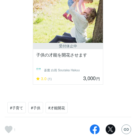
受付休止中
子供の才能を開花させます
蒼鷹 白雨 Soutaka Hakuu
3,000
3.0
円
(1)
#子育て
#子供
#才能開花
1