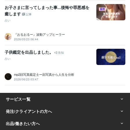
お子さまに言ってしまった事...後悔や罪悪感を
癒します
記事
占い
『おるおるー』波動アップヒーラー
2026/05/23 06:44
子供鑑定を出品しました。
告知
占い
mp2顔写真鑑定士ー顔写真から人生を分析
2026/06/23 03:47