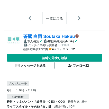
一覧に戻る
蒼鷹 白雨 Soutaka Hakuu
本人確認
機密保持契約(NDA)
インボイス発行事業者
未登録
総販売実績
17
評価
4.5
フォロワー
22
無料で見積り相談
メッセージを送る
フォロー
22
スケジュール
経験職種
経営・マネジメント / 経営者・CEO・COO
経験年数 : 5年
ライフスタイル・その他 / 占い師
経験年数 : 10年