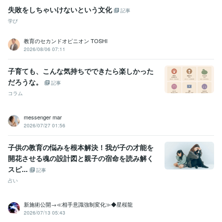
失敗をしちゃいけないという文化
記事
学び
教育のセカンドオピニオン TOSHI
2026/08/06 07:11
子育ても、こんな気持ちでできたら楽しかった
だろうな。
記事
コラム
messenger mar
2026/07/27 01:56
子供の教育の悩みを根本解決！我が子の才能を
開花させる魂の設計図と親子の宿命を読み解く
スピ...
記事
占い
新施術公開→≪相手意識強制変化≫◆星桜龍
2026/07/13 05:43