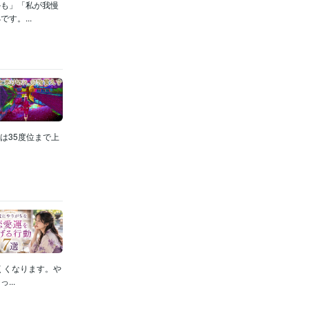
かも」「私が我慢
す。...
中は35度位まで上
くくなります。や
..