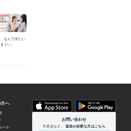
人、なんで冷たい
くい...