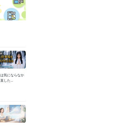
段は気にならなか
した...