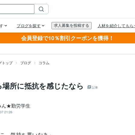
会員登録で10％割引クーポンを獲得！
グトップ
ブログ
コラム
る場所に抵抗を感じたなら
記事
みん★勤労学生
07 21:26
こ、気持ち悪いなあ」