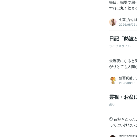
毎日、職場で周
すれば丸く収ま
七葉_なな
2026/08/05 
日記「熱波
ライフスタイル
最近夜になると気
がりとても人間が
鏡面反射デ
2026/08/05 
霊視・お盆
占い
① 昔好きだっ
ってはいけない
真実の霊視鑑