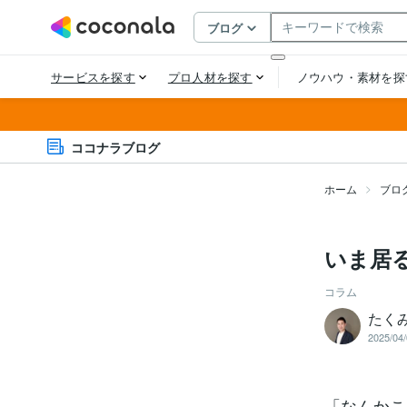
ココナラブログ
ホーム
ブロ
いま居
コラム
たく
2025/04/
「なんかこ