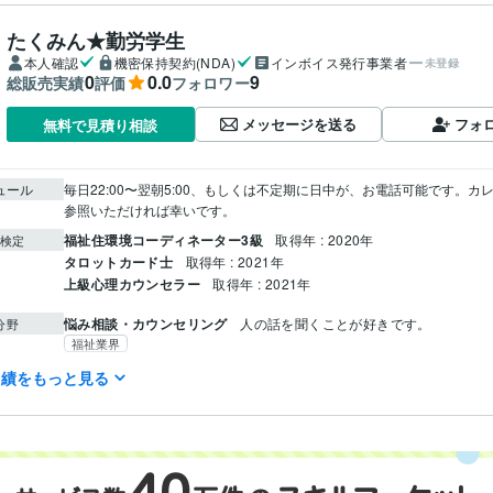
たくみん★勤労学生
本人確認
機密保持契約(NDA)
インボイス発行事業者
未登録
0
0.0
9
総販売実績
評価
フォロワー
メッセージを送る
フォ
無料で見積り相談
ュール
毎日22:00〜翌朝5:00、もしくは不定期に日中が、お電話可能です。カ
参照いただければ幸いです。
福祉住環境コーディネーター3級
取得年 : 2020年
検定
タロットカード士
取得年 : 2021年
上級心理カウンセラー
取得年 : 2021年
悩み相談・カウンセリング
人の話を聞くことが好きです。
分野
福祉業界
実績をもっと見る
関東リハビリテーション専門学校
2023年3月 ~ 現在
歴