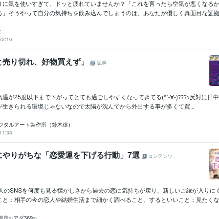
りに気を使いすぎて、ドッと疲れていませんか？「これを言ったら空気が悪くなる
る」そうやって自分の気持ちを飲み込んでしまうのは、あなたが優しく真面目な証拠で
は
22:16
と売り切れ、好物買えず」
記事
温が25度以下まで下がってとても過ごしやすくなってきてる(*´-∀-)ﾌﾌﾌｯ反対に日
生きられる環境じゃないなので太陽が沈んでから外出する事が多くて買...
ジタルアート製作所（鈴木穣）
11:33
にやりがちな「恋愛運を下げる行動」7選
コンテンツ
た人のSNSを何度も見る懐かしさから過去の恋に気持ちが戻り、新しいご縁が入りに
こと：相手の今の恋人や結婚生活まで細かく調べること。するといいこと：見たくなっ.
定✨アダ369✨