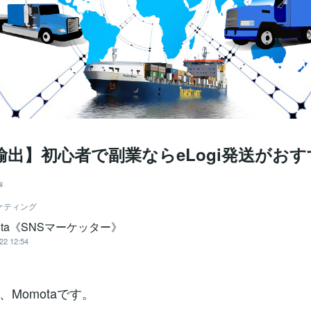
y輸出】初心者で副業ならeLogi発送がお
事
ケティング
ota《SNSマーケッター》
22 12:54
Momotaです。