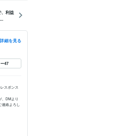
で、利益
.
詳細を見る
ロー
47
のレスポンス
が、DMより
ご連絡よろし