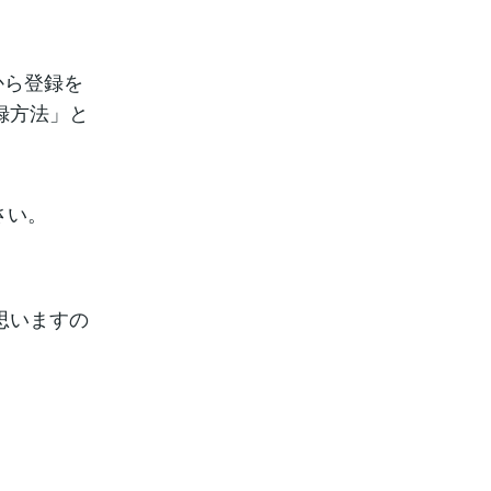
から登録を
録方法」と
さい。
思いますの
。