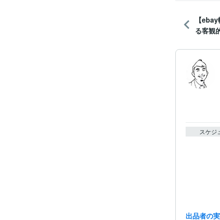
【eba
る客観的
スケジ
出品者の