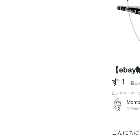
【eba
す！
記
ビジネス・マー
Mom
2022/04/
こんにちは、