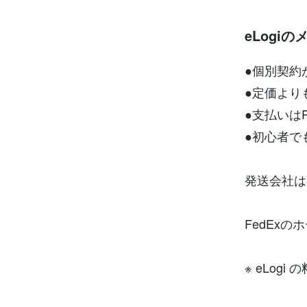
eLogi
●個別契約
●定価より
●支払いはPa
●初心者で
発送会社は
FedEx
※ eLog