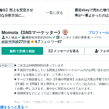
y輸出】売上を安定させ
最近ebayで売れた物
一覧に戻る
な分析方法に...
率が一番よかったのは..
Momota《SNSマーケッター》
プロフィール
本人確認
機密保持契約(NDA)
インボイス発行事業者
未登録
27
4.7
47
総販売実績
評価
フォロワー
メッセージを送る
フォ
無料で見積り相談
ュール
▶ご注文は24時間365日承っています

▶不規則で仕事をしている関係上DMやトークルームののお問い合わせ
が遅くなる場合ございます。ご了承ください。

▶サービス納品後など、何か【不備や問題等】があれば大変お手数です
【不備】や【問題】等と用件をメッセージトップにご記入の上、詳細の
くお願い申し上げます。速やかに対応を心がけております。

▶混雑状況などによってはご連絡が遅くなる場合があります。

予めご了承とご理解の方よろしくお願い申し上げます。

実績をもっと見る