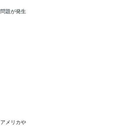
々問題が発生
はアメリカや