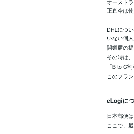
オーストラ
正直今は使
DHLにつ
いない個人
開業届の提
その時は、
「B to
このプラン
eLogiに
日本郵便は
ここで、最