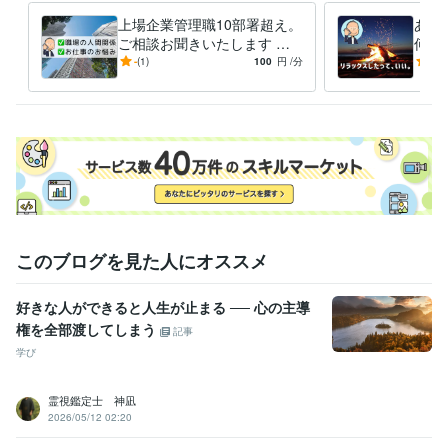
上場企業管理職10部署超え。
あな
ご相談お聞きいたします 仕
何で
事や職場のいろんな場面のお
こと
-
(1)
100
円
/分
5.0
悩みやご相談、お聞きします
何で
す
このブログを見た人にオススメ
好きな人ができると人生が止まる ── 心の主導
権を全部渡してしまう
記事
学び
霊視鑑定士 神凪
2026/05/12 02:20