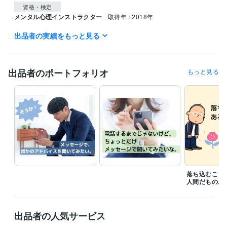
資格・検定
メンタル心理インストラクター
取得年 : 2018年
出品者の実績をもっと見る
得意分野
悩み相談・カウンセリング
傾聴すること
悩み相談・カウンセリング
人の内なる声や強み、才能を探し出すこ
と
出品者のポートフォリオ
もっと見る
落ち込むこと
人間だもの。
出品者の人気サービス