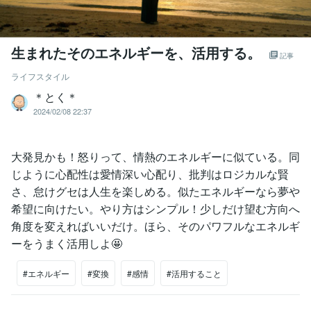
生まれたそのエネルギーを、活用する。
記事
ライフスタイル
＊とく＊
2024/02/08 22:37
大発見かも！怒りって、情熱のエネルギーに似ている。同
じように心配性は愛情深い心配り、批判はロジカルな賢
さ、怠けグセは人生を楽しめる。似たエネルギーなら夢や
希望に向けたい。やり方はシンプル！少しだけ望む方向へ
角度を変えればいいだけ。ほら、そのパワフルなエネルギ
ーをうまく活用しよ🤩
#エネルギー
#変換
#感情
#活用すること