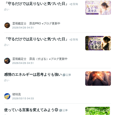
「守るだけでは足りないと気づいた日」
告知
占い
霊視鑑定士 昴流PRO ※ブログ更新中
2026/04/26 04:51
「守るだけでは足りないと気づいた日」
告知
占い
霊視鑑定士 昴流（すばる）※ブログ更新中
2026/04/26 04:51
感情のエネルギーは思考よりも強い
記事
占い
琥珀流
2026/03/15 04:03
使っている言葉を変えてみよう😊
記事