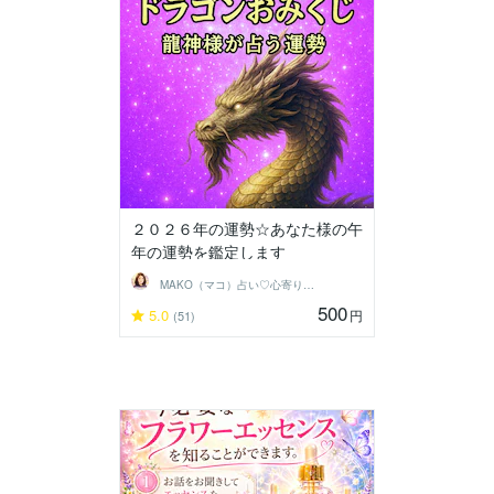
２０２６年の運勢☆あなた様の午
年の運勢を鑑定します
MAKO（マコ）占い♡心寄り添うヒーラー
500
5.0
円
(51)