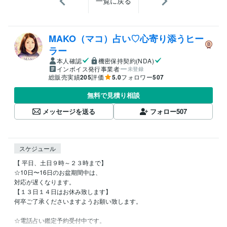
一覧に戻る
MAKO（マコ）占い♡心寄り添うヒー
ラー
本人確認
機密保持契約(NDA)
インボイス発行事業者
未登録
総販売実績
205
評価
5.0
フォロワー
507
無料で見積り相談
メッセージを送る
フォロー
507
スケジュール
【 平日、土日９時～２３時まで】

☆10日〜16日のお盆期間中は、

対応が遅くなります。

【１３日１４日はお休み致します】

何卒ご了承くださいますようお願い致します。

☆電話占い鑑定予約受付中です。
