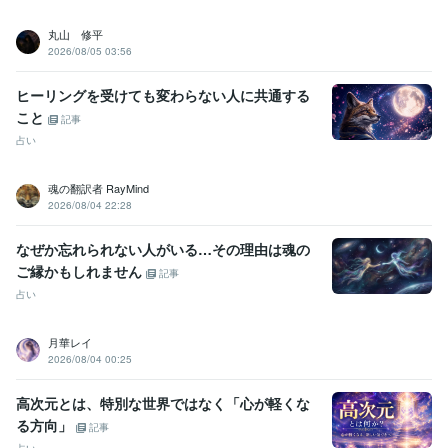
我が子の不登校経験:2年
丸山 修平
オラクルカード・タロットカード【２０２２．8月】:3年
2026/08/05 03:56
エネルギーワーク【２０２３．５月開始】:2年
得意分野
ヒーリングを受けても変わらない人に共通する
悩み相談・カウンセリング
愚痴やお悩み、お話し相手
メンタル、鬱
こと
記事
病、パニック障害のお悩み相談
不登校・子育てのお悩み相談
占い
カウンセリング
子育て
不登校
恋愛
人間関係
話し相手
お悩み相談
心のお悩み
双子育児
占い
タロット・オラクルカード占い
エネルギーワーク
ハンドメイ
魂の翻訳者 RayMind
ド
2026/08/04 22:28
オラクルカード
恋愛占い
悩み占い
ヒーリング
アチューンメント
前世占い
守護霊占い
運勢
タロットカード
インナーチャイルド
なぜか忘れられない人がいる…その理由は魂の
ご縁かもしれません
記事
占い
月華レイ
2026/08/04 00:25
高次元とは、特別な世界ではなく「心が軽くな
る方向」
記事
占い