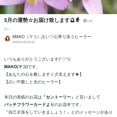
5月の運勢☆お届け致します🔮🧙
記事
占い
MAKO（マコ）占い♡心寄り添うヒーラー
2026/04/28 06:36
いつもありがとうございます(^▽^)/
MAKO(マコ)
です。
【あなたの心を癒します☆彡支えます🍀】
【占い💛癒しと光のヒーラー】
本日の表紙のお花は
「セントーリー」
と言いまして
バッチフラワーカードより
のお花🌸です。
『自己主張をしていきましょう！』とのメッセージがあり