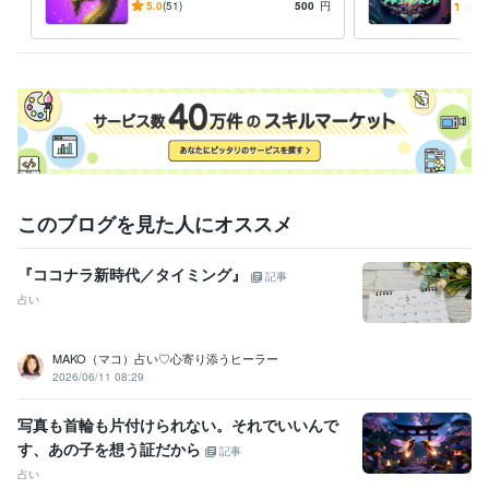
ＤＲＡＧＯＮおみくじ感覚☆
能力
5.0
(51)
500
円
5.0
私の準備が整いましたら、鑑定・ヒーリング・アチュンーメントに入り
午年の運勢は？【８月以降の
グ・
ます。

運勢☆】
何卒よろしくお願い致します。

おかげさまで本年３月で5周年目をむかえました★彡

皆様に感謝です(ㅅ´꒳` )
経験職種
営業 / 営業事務・アシスタント
経験年数 : 7年
事務・ビジネスサポート / 事務（一般事務）
経験年数 : 5年
このブログを見た人にオススメ
受賞歴
双子ちゃんを出産したで賞
東日本大震災で被災に合ったで賞
ココナ
『ココナラ新時代／タイミング』
ラ　シルバーランク
ココナラ　ブロンズランク
ココナラ  シルバー
記事
ランク帰って来ました(^-^)
ココナラ  ブロンズランクになりました
占い
ココナラシルバーランク帰って来ました
資格・検定
MAKO（マコ）占い♡心寄り添うヒーラー
2026/06/11 08:29
メンタル心理カウンセラー
取得年 : 2020年
上級心理カウンセラー
取得年 : 2021年
タロットリーディングマスター
取得年 : 2022年
写真も首輪も片付けられない。それでいいんで
す、あの子を想う証だから
記事
その他ツール
占い
実母の鬱病、パニック障害に寄添う:10年
お悩み・人生相談:29年