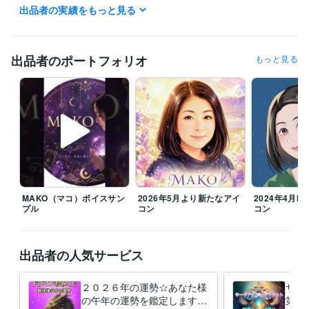
お気軽にお声掛け下さい。

出品者の実績をもっと見る
不定休です。

私用で少しお時間をいただく場合もございますが、

お時間のご了承くださいませ。

出品者のポートフォリオ
もっと見る
どうぞ宜しくお願い致しますm(_ _)m

▲注意▲

また、ご確認の返信がいただけません場合。

鑑定をお届けしましてから、お返事いただけないまま48時間で、正式な
納品をお出しさせていただきます。

何卒ご了承くださいませ。

主婦業のスキマにいつでも対応可能です(*˘︶˘*).｡*♡

MAKO（マコ）ボイスサン
2026年5月より新たなアイ
2024年4月MA
プル
コン
コン
『心のままに生きること』決してわがままでなく自分らしく日々一生懸
命輝いていきたいですね(*^^*)

出品者の人気サービス
【お電話はご予約となります。

DMなどで日時ご相談下さいます様お願い致します。】

【家事都合により時間などのご協力を頂きます。】

２０２６年の運勢☆あなた様
サー
の午年の運勢を鑑定します
第三
♡ご依頼下さいました順に対応致します。
