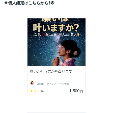
🌟個人鑑定はこちらから⇩🌟
願いが叶うのかを占います
MAKO（マコ）占い♡心寄り添うヒーラー
1,500
5.0
円
(16)