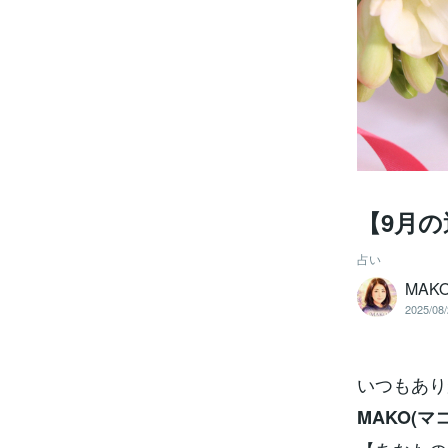
【9月の運勢
占い
MA
2025/08/
いつもありが
MAKO(マコ