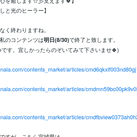
心を癒します☆彡支えます🍀】
癒しと光のヒーラー】
なく終わりますね。
私のコンテンツは
で終了と致します。
明日(8/30)
つです。宜しかったらのぞいてみて下さいませ🍀)
conala.com/contents_market/articles/cmd6qkxlf003nd80g
conala.com/contents_market/articles/cmdmn59bc00pk9
conala.com/contents_market/articles/cmdfbview0373ah0
ですが、こちら宮城県は、