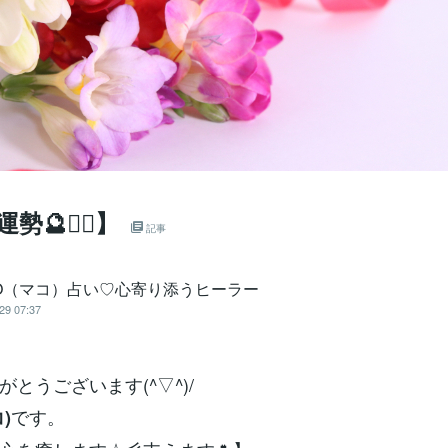
🔮🧙‍♀️】
記事
KO（マコ）占い♡心寄り添うヒーラー
29 07:37
とうございます(^▽^)/
です。
)