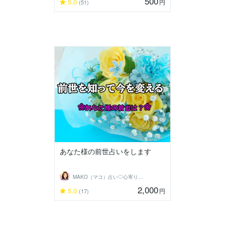
500
5.0
円
(51)
あなた様の前世占いをします
MAKO（マコ）占い♡心寄り添うヒーラー
2,000
5.0
円
(17)