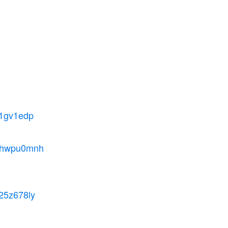
j1gv1edp
v0hwpu0mnh
h25z678ly