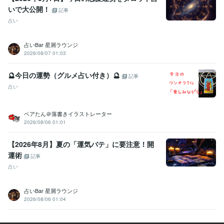
病、パニック障害のお悩み相談
不登校・子育てのお悩み相談
いで大公開！
記事
カウンセリング
子育て
不登校
恋愛
人間関係
話し相手
占い
お悩み相談
心のお悩み
双子育児
占い
タロット・オラクルカード占い
エネルギーワーク
ハンドメイ
ド
占いBar 星屑ラウンジ
オラクルカード
恋愛占い
悩み占い
ヒーリング
アチューンメント
2026/08/07 01:03
前世占い
守護霊占い
運勢
タロットカード
インナーチャイルド
🔮今日の運勢（グルメ占い付き）🔮
記事
占い
ベアたん＠落書きイラストレーター
2026/08/06 01:01
【2026年8月】夏の「運気バテ」に要注意！開
運術
記事
占い
占いBar 星屑ラウンジ
2026/08/06 01:04