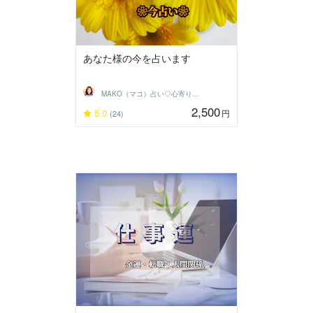
あなた様の今を占います
MAKO（マコ）占い♡心寄り添うヒーラー
2,500
5.0
円
(24)