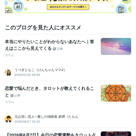
経験職種
営業 / 営業事務・アシスタント
経験年数 : 7年
事務・ビジネスサポート / 事務（一般事務）
経験年数 : 5年
このブログを見た人にオススメ
受賞歴
双子ちゃんを出産したで賞
東日本大震災で被災に合ったで賞
ココナ
本当にやりたいことがわからないあなたへ｜答
ラ　シルバーランク
ココナラ　ブロンズランク
ココナラ  シルバー
ランク帰って来ました(^-^)
ココナラ  ブロンズランクになりました
えはここから見えてくる
記事
ココナラシルバーランク帰って来ました
コラム
資格・検定
うつぎともこ（けんちゃんママ♪）
メンタル心理カウンセラー
取得年 : 2020年
2026/03/20 09:59
上級心理カウンセラー
取得年 : 2021年
タロットリーディングマスター
取得年 : 2022年
恋愛で悩んだとき、タロットが教えてくれるこ
その他ツール
と
記事
実母の鬱病、パニック障害に寄添う:10年
お悩み・人生相談:29年
コラム
我が子の不登校経験:2年
オラクルカード・タロットカード【２０２２．8月】:3年
元お笑い芸人✨癒しの傾聴者 多聞（たもん
エネルギーワーク【２０２３．５月開始】:2年
2026/08/07 02:25
得意分野
【2026年8月7日】今日の恋愛運勢をタロット占
悩み相談・カウンセリング
愚痴やお悩み、お話し相手
メンタル、鬱