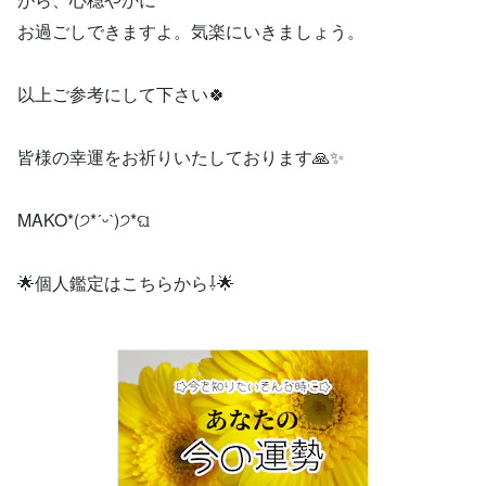
お過ごしできますよ。気楽にいきましょう。
以上ご参考にして下さい🍀
皆様の幸運をお祈りいたしております🙏✨
MAKO*(੭*ˊᵕˋ)੭*ଘ
🌟個人鑑定はこちらから⇩🌟