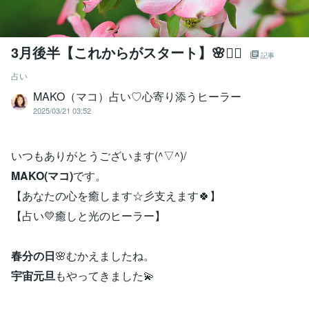
3月後半【これからがスタート】🌸🧙‍♀️
記事
占い
MAKO（マコ）占い♡心寄り添うヒーラー
2025/03/21 03:52
いつもありがとうございます(^▽^)/
MAKO(マコ)
です。
【あなたの心を癒します☆彡支えます🍀】
【占い💛癒しと光のヒーラー】
春分の日
🌸むかえましたね。
宇宙元旦
もやってきました💫