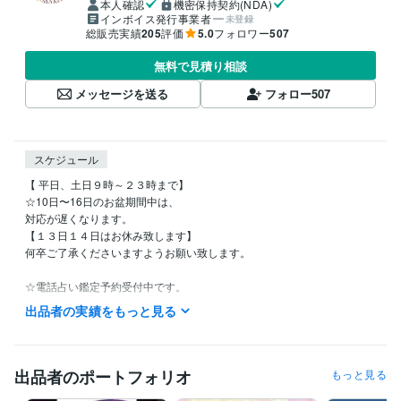
本人確認
機密保持契約(NDA)
インボイス発行事業者
未登録
総販売実績
205
評価
5.0
フォロワー
507
無料で見積り相談
メッセージを送る
フォロー
507
スケジュール
【 平日、土日９時～２３時まで】

☆10日〜16日のお盆期間中は、

対応が遅くなります。

【１３日１４日はお休み致します】

何卒ご了承くださいますようお願い致します。

☆電話占い鑑定予約受付中です。

お気軽にお声掛け下さい。

出品者の実績をもっと見る
不定休です。

私用で少しお時間をいただく場合もございますが、

お時間のご了承くださいませ。

出品者のポートフォリオ
もっと見る