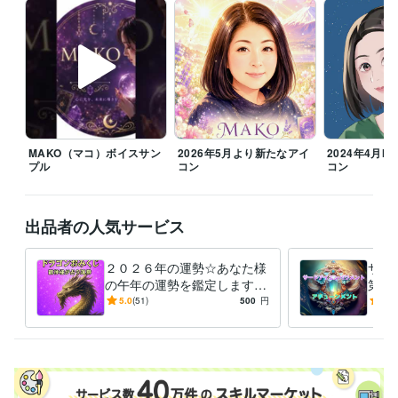
どうぞ宜しくお願い致しますm(_ _)m

▲注意▲

また、ご確認の返信がいただけません場合。

鑑定をお届けしましてから、お返事いただけないまま48時間で、正式な
納品をお出しさせていただきます。

何卒ご了承くださいませ。

主婦業のスキマにいつでも対応可能です(*˘︶˘*).｡*♡

MAKO（マコ）ボイスサン
2026年5月より新たなアイ
2024年4月MA
プル
コン
コン
『心のままに生きること』決してわがままでなく自分らしく日々一生懸
命輝いていきたいですね(*^^*)

出品者の人気サービス
【お電話はご予約となります。

DMなどで日時ご相談下さいます様お願い致します。】

【家事都合により時間などのご協力を頂きます。】

２０２６年の運勢☆あなた様
サー
の午年の運勢を鑑定します
第三
♡ご依頼下さいました順に対応致します。

ＤＲＡＧＯＮおみくじ感覚☆
能力
5.0
(51)
500
円
5.0
私の準備が整いましたら、鑑定・ヒーリング・アチュンーメントに入り
午年の運勢は？【８月以降の
グ・
ます。

運勢☆】
何卒よろしくお願い致します。

おかげさまで本年３月で5周年目をむかえました★彡

皆様に感謝です(ㅅ´꒳` )