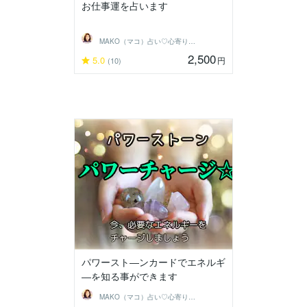
お仕事運を占います
MAKO（マコ）占い♡心寄り添うヒーラー
2,500
5.0
円
(10)
パワースト―ンカードでエネルギ
―を知る事ができます
MAKO（マコ）占い♡心寄り添うヒーラー