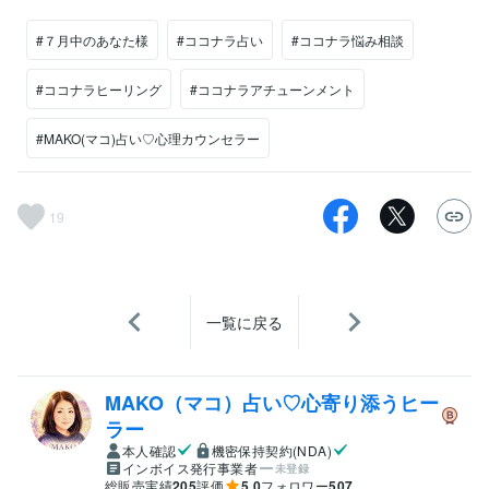
#７月中のあなた様
#ココナラ占い
#ココナラ悩み相談
#ココナラヒーリング
#ココナラアチューンメント
#MAKO(マコ)占い♡心理カウンセラー
19
一覧に戻る
MAKO（マコ）占い♡心寄り添うヒー
ラー
本人確認
機密保持契約(NDA)
インボイス発行事業者
未登録
総販売実績
205
評価
5.0
フォロワー
507