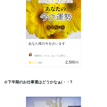
あなた様の今を占います
MAKO（マコ）占い♡心寄り添うヒーラー
2,500
5.0
円
(24)
☆下半期のお仕事運はどうかなぁ(・・?