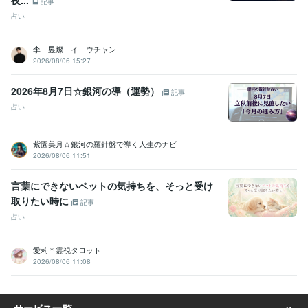
夜...
記事
お悩み相談
心のお悩み
双子育児
占い
占い
タロット・オラクルカード占い
エネルギーワーク
ハンドメイ
ド
オラクルカード
恋愛占い
悩み占い
ヒーリング
アチューンメント
李 昱燦 イ ウチャン
前世占い
守護霊占い
運勢
タロットカード
インナーチャイルド
2026/08/06 15:27
2026年8月7日☆銀河の導（運勢）
記事
占い
紫園美月☆銀河の羅針盤で導く人生のナビ
2026/08/06 11:51
言葉にできないペットの気持ちを、そっと受け
取りたい時に
記事
占い
愛莉＊霊視タロット
2026/08/06 11:08