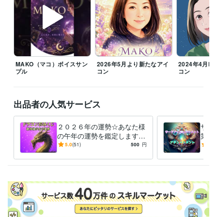
▲注意▲

また、ご確認の返信がいただけません場合。

鑑定をお届けしましてから、お返事いただけないまま48時間で、正式な
納品をお出しさせていただきます。

何卒ご了承くださいませ。

主婦業のスキマにいつでも対応可能です(*˘︶˘*).｡*♡

MAKO（マコ）ボイスサン
2026年5月より新たなアイ
2024年4月MA
プル
コン
コン
『心のままに生きること』決してわがままでなく自分らしく日々一生懸
命輝いていきたいですね(*^^*)

出品者の人気サービス
【お電話はご予約となります。

DMなどで日時ご相談下さいます様お願い致します。】

【家事都合により時間などのご協力を頂きます。】

２０２６年の運勢☆あなた様
サー
の午年の運勢を鑑定します
第三
♡ご依頼下さいました順に対応致します。

ＤＲＡＧＯＮおみくじ感覚☆
能力
5.0
(51)
500
円
5.0
私の準備が整いましたら、鑑定・ヒーリング・アチュンーメントに入り
午年の運勢は？【８月以降の
グ・
ます。

運勢☆】
何卒よろしくお願い致します。

おかげさまで本年３月で5周年目をむかえました★彡

皆様に感謝です(ㅅ´꒳` )
経験職種