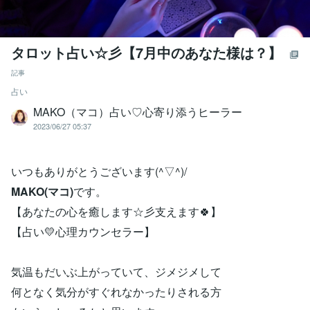
タロット占い☆彡【7月中のあなた様は？】
記事
占い
MAKO（マコ）占い♡心寄り添うヒーラー
2023/06/27 05:37
いつもありがとうございます(^▽^)/
MAKO(マコ)
です。
【あなたの心を癒します☆彡支えます🍀】
【占い💛心理カウンセラー】
気温もだいぶ上がっていて、ジメジメして
何となく気分がすぐれなかったりされる方