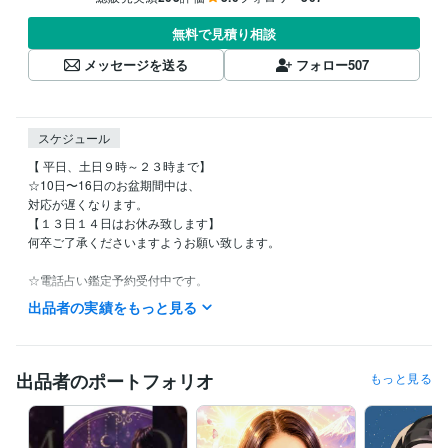
無料で見積り相談
メッセージを送る
フォロー
507
スケジュール
【 平日、土日９時～２３時まで】

☆10日〜16日のお盆期間中は、

対応が遅くなります。

【１３日１４日はお休み致します】

何卒ご了承くださいますようお願い致します。

☆電話占い鑑定予約受付中です。

お気軽にお声掛け下さい。

出品者の実績をもっと見る
不定休です。

私用で少しお時間をいただく場合もございますが、

お時間のご了承くださいませ。

出品者のポートフォリオ
もっと見る
どうぞ宜しくお願い致しますm(_ _)m
