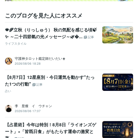
営業 / 営業事務・アシスタント
経験年数 : 7年
事務・ビジネスサポート / 事務（一般事務）
経験年数 : 5年
このブログを見た人にオススメ
受賞歴
双子ちゃんを出産したで賞
東日本大震災で被災に合ったで賞
ココナ
🍁🌾立秋（りっしゅう） 秋の気配を感じる頃🍃
ラ　シルバーランク
ココナラ　ブロンズランク
ココナラ  シルバー
ランク帰って来ました(^-^)
ココナラ  ブロンズランクになりました
✨ ～二十四節氣の光メッセージ～🌿...
記事
ココナラシルバーランク帰って来ました
ライフスタイル
資格・検定
守護神タロット鑑定師だいだい☀️
メンタル心理カウンセラー
取得年 : 2020年
2026/08/06 18:28
上級心理カウンセラー
取得年 : 2021年
タロットリーディングマスター
取得年 : 2022年
【8月7日】12星座別・今日運気を動かす"たっ
その他ツール
た1つの行動"
記事
実母の鬱病、パニック障害に寄添う:10年
お悩み・人生相談:29年
占い
我が子の不登校経験:2年
オラクルカード・タロットカード【２０２２．8月】:3年
李 昱燦 イ ウチャン
エネルギーワーク【２０２３．５月開始】:2年
2026/08/06 17:07
得意分野
【占星術】今年は特別！8月8日「ライオンズゲ
悩み相談・カウンセリング
愚痴やお悩み、お話し相手
メンタル、鬱
病、パニック障害のお悩み相談
不登校・子育てのお悩み相談
ート」×「皆既日食」がもたらす運命の激変と
カウンセリング
子育て
不登校
恋愛
人間関係
話し相手