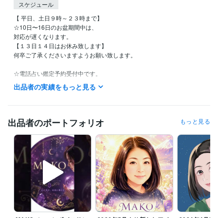
スケジュール
【 平日、土日９時～２３時まで】

☆10日〜16日のお盆期間中は、

対応が遅くなります。

【１３日１４日はお休み致します】

何卒ご了承くださいますようお願い致します。

☆電話占い鑑定予約受付中です。

お気軽にお声掛け下さい。

出品者の実績をもっと見る
不定休です。

私用で少しお時間をいただく場合もございますが、

お時間のご了承くださいませ。

出品者のポートフォリオ
もっと見る
どうぞ宜しくお願い致しますm(_ _)m

▲注意▲

また、ご確認の返信がいただけません場合。

鑑定をお届けしましてから、お返事いただけないまま48時間で、正式な
納品をお出しさせていただきます。

何卒ご了承くださいませ。

主婦業のスキマにいつでも対応可能です(*˘︶˘*).｡*♡
