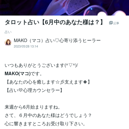
タロット占い【6月中のあなた様は？】
記事
占い
MAKO（マコ）占い♡心寄り添うヒーラー
2023/05/28 13:14
いつもありがとうございます(^▽^)/
MAKO(マコ)
です。
【あなたの心を癒します☆彡支えます🍀】
【占い💛心理カウンセラー】
来週から6月始まりますね。
さて、６月中のあなた様はどうでしょう？
心に響きますところお受け取り下さい。