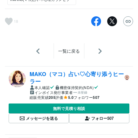
18
一覧に戻る
MAKO（マコ）占い♡心寄り添うヒー
ラー
本人確認
機密保持契約(NDA)
インボイス発行事業者
未登録
総販売実績
205
評価
5.0
フォロワー
507
無料で見積り相談
メッセージを送る
フォロー
507