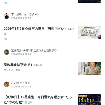
ココナラシルバーランク帰って来ました
占い
資格・検定
李 昱燦 イ ウチャン
メンタル心理カウンセラー
取得年 : 2020年
2026/08/09 01:50
上級心理カウンセラー
取得年 : 2021年
タロットリーディングマスター
取得年 : 2022年
2026年8月9日☆銀河の導き（男性用占い）
記
その他ツール
事
実母の鬱病、パニック障害に寄添う:10年
お悩み・人生相談:29年
占い
我が子の不登校経験:2年
オラクルカード・タロットカード【２０２２．8月】:3年
紫園美月☆8月31日迄夏休み企画親子♡
エネルギーワーク【２０２３．５月開始】:2年
2026/08/08 12:08
得意分野
暴飲暴食は宿命です
悩み相談・カウンセリング
愚痴やお悩み、お話し相手
メンタル、鬱
記事
病、パニック障害のお悩み相談
不登校・子育てのお悩み相談
エンタメ・趣味
カウンセリング
子育て
不登校
恋愛
人間関係
話し相手
お悩み相談
心のお悩み
双子育児
占い
タロット・オラクルカード占い
エネルギーワーク
ハンドメイ
占い師 ラビリア
ド
2026/08/08 07:22
オラクルカード
恋愛占い
悩み占い
ヒーリング
アチューンメント
前世占い
守護霊占い
運勢
タロットカード
インナーチャイルド
【8月8日】12星座別・今日運気を動かす"たっ
た1つの行動"
記事