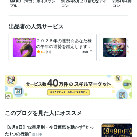
MAKO（マコ）ボイスサン
2026年5月より新たなアイ
2024年4月MA
プル
コン
コン
『心のままに生きること』決してわがままでなく自分らしく日々一生懸
命輝いていきたいですね(*^^*)

出品者の人気サービス
【お電話はご予約となります。

DMなどで日時ご相談下さいます様お願い致します。】

【家事都合により時間などのご協力を頂きます。】

２０２６年の運勢☆あなた様
サー
の午年の運勢を鑑定します
第三
♡ご依頼下さいました順に対応致します。

ＤＲＡＧＯＮおみくじ感覚☆
能力
5.0
(51)
500
円
5.0
私の準備が整いましたら、鑑定・ヒーリング・アチュンーメントに入り
午年の運勢は？【８月以降の
グ・
ます。

運勢☆】
何卒よろしくお願い致します。

おかげさまで本年３月で5周年目をむかえました★彡

皆様に感謝です(ㅅ´꒳` )
経験職種
営業 / 営業事務・アシスタント
経験年数 : 7年
事務・ビジネスサポート / 事務（一般事務）
経験年数 : 5年
このブログを見た人にオススメ
受賞歴
双子ちゃんを出産したで賞
東日本大震災で被災に合ったで賞
ココナ
【8月9日】12星座別・今日運気を動かす"たっ
ラ　シルバーランク
ココナラ　ブロンズランク
ココナラ  シルバー
ランク帰って来ました(^-^)
ココナラ  ブロンズランクになりました
た1つの行動"
記事