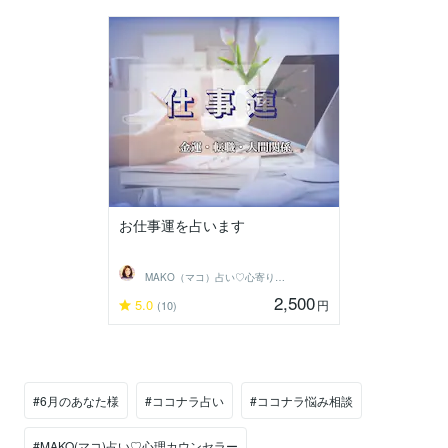
お仕事運を占います
MAKO（マコ）占い♡心寄り添うヒーラー
2,500
5.0
円
(10)
#6月のあなた様
#ココナラ占い
#ココナラ悩み相談
#MAKO(マコ)占い♡心理カウンセラー