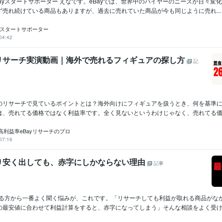
ayスタートサポーター えなです。eBayでは、世界中のバイヤーのニーズが日々変
ず売れ続けている商品もありますが、過去に売れていた商品が今も同じように売れ...
yスタートサポーター
04:42
リサーチ実演動画｜海外で売れるフィギュアの探し方
記
のリサーチで見ているポイントとは？海外向けにフィギュアを扱うとき、何を基準
は、売れてる価格ではなく利益率です。全く見ないというわけじゃなく、売れてる価格
高利益率eBayリサーチのプロ
07:16
り安く出しても、赤字にしかならない理由
記事
ている方から一番よく聞く悩みが、これです。「リサーチしても利益が取れる商品がな
の最安値に合わせて利益計算をすると、赤字になってしまう」そんな相談をよく受けま.