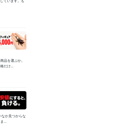
化しています。も
に商品を選ぶか。
だけ...
かなか見つからな
..