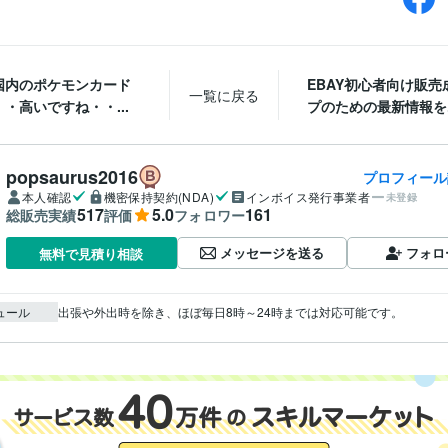
国内のポケモンカード
EBAY初心者向け販売
一覧に戻る
・高いですね・・...
プのための最新情報を..
popsaurus2016
プロフィール
本人確認
機密保持契約(NDA)
インボイス発行事業者
未登録
517
5.0
161
総販売実績
評価
フォロワー
メッセージを送る
フォロ
無料で見積り相談
ュール
出張や外出時を除き、ほぼ毎日8時～24時までは対応可能です。