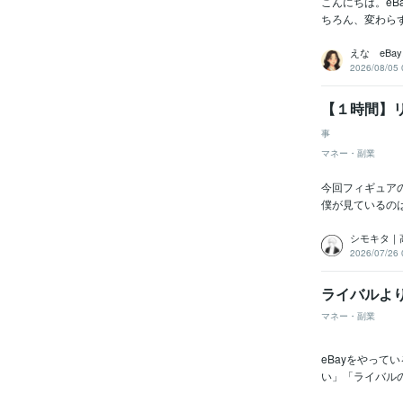
こんにちは。eB
ちろん、変わら
えな eBa
2026/08/05 
【１時間】
事
マネー・副業
今回フィギュア
僕が見ているの
シモキタ｜
2026/07/26 
ライバルよ
マネー・副業
eBayをやっ
い」「ライバル