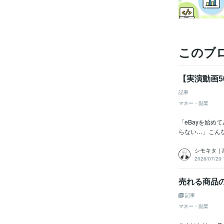
このブ
【実演動画5
記事
マネー・副業
「eBayを始
らない…」こんな
シモキタ｜
2026/07/20 
売れる商品の
記事
マネー・副業