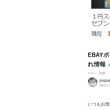
EBAY
れ情報
マネー・副業
popsa
2020/11/
いつもお世