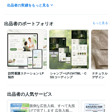
出品者の実績をもっと見る
▼休日の対応時間

・20:00〜21:00

上記の時間帯を中心にメッセージを確認していますが、ご相談・お問い
出品者のポートフォリオ
もっと見る
合わせへの返信は、可能な範囲で随時行っております。急ぎのご相談や
確認事項がある場合も、まずはお気軽にお声がけください。

なお、やり取りが滞らないよう、メッセージへの返信は24時間以内を徹
底 しております。いただいたご連絡は優先して確認し、必要な情報やご
質問への回答を迅速にお届けできるよう努めています。

業務中や作業の集中時間帯は返信が前後する場合もございますが、でき
る限り早いタイミングで対応いたしますのでご安心ください。また、土
日祝日も時間帯によっては対応可能ですので、急ぎの案件やご相談があ
訪問看護ステーション LP
シャンプーLPのHTML・C
ナチュラルサ
る場合にも柔軟に対応させていただきます。

制作
SSコーディング
デザイン
お客様とのコミュニケーションは、円滑な制作・進行のために大切にし
ている部分です。ご不明点やご要望などありましたら、いつでもお気軽
出品者の人気サービス
にご連絡ください。
経験職種
デザイナー / Webデザイナー
経験年数 : 6年
面倒な広告入稿、すべて丸投
デザ
事務・ビジネスサポート / 事務（一般事務）
げで完了します 広告入稿の
経験年数 : 6年
対応