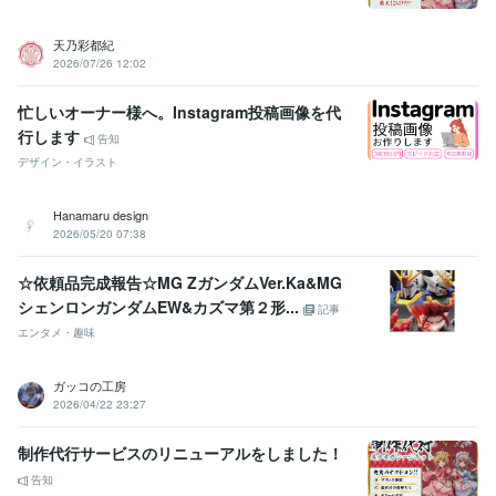
Adobe Photoshop:5年
Adobe Premiere Pro:0年
Adobe Illustrator:5年
Jw_cad:1年
freee:1年
Moneyfoward:1年
弥生会計:1年
Canva:5年
天乃彩都紀
Dreamweaver:4年
2026/07/26 12:02
その他ツール
Slack:3年
Chatwork:5年
Zoom:5年
Discord:5年
Canva:5年
忙しいオーナー様へ。Instagram投稿画像を代
ChatGPT／生成AIツール:5年
MidJourney:2年
行します
告知
デザイン・イラスト
得意分野
Web制作・HP作成・EC構築
Webデザイン（LP／HP／バナー制
Hanamaru design
作）
広告運用サポート
オンライン秘書／クラウドディレクター
ブ
2026/05/20 07:38
ライダル・カスタマーサポート
美容業界
Web広告
ブライダル
デザイン制作
SaaS／IT
教育・研修
子育て・ライフスタイ
人材・採用
ヘルスケア・フィット
☆依頼品完成報告☆MG ZガンダムVer.Ka&MG
官公庁・公共サービス
シェンロンガンダムEW&カズマ第２形...
記事
学歴
エンタメ・趣味
国士舘高等学校
2013年3月 ~ 2016年2月
ガッコの工房
語学力
2026/04/22 23:27
中国語
日常会話レベル
制作代行サービスのリニューアルをしました！
告知