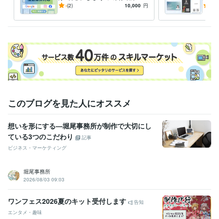
プロが正確・スピーディーに
い、
ライフスタイル・その他 / 公務員
経験年数 : 4年
-
(2)
10,000
円
5.0
代行。運用に専念を！
職歴
株式会社フェニックス
2016年3月 ~ 2017年2月
陸上自衛隊
2017年3月 ~ 2017年9月
2017年9月 ~ 2021年2月
個人事業主・フリーランス
2022年3月 ~ 現在
受賞歴
ココナラ2025年9月 初出品
ココナラ プラチナランク達成（WEBコー
ディング)
ココナラ プラチナランク 2ヶ月連続達成
ココナラ販売実
績28件を達成しました
このブログを見た人にオススメ
資格・検定
想いを形にする—堀尾事務所が制作で大切にし
普通自動二輪免許
取得年 : 2018年
ている3つのこだわり
準中型自動車運転免許
取得年 : 2015年
記事
ビジネス・マーケティング
プログラミング言語・フレームワーク
CSS:5年
HTML:5年
JavaScript:5年
GitHub:3年
堀尾事務所
2026/08/03 09:03
ビジネス・クリエイティブツール
Movabletype:0年
Excel:10年
Google サイト:5年
ワンフェス2026夏のキット受付します
Google スプレッドシート:5年
Google スライド:5年
告知
Google ドキュメント:5年
PowerPoint:10年
Word:10年
エンタメ・趣味