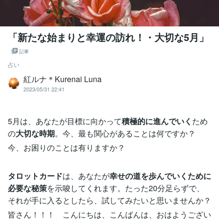
「新たな始まりと幸運の訪れ！・大切な5月」
記事
占い
紅ルナ＊Kurenai Luna
2023/05/31 22:41
5月は、あなたが目標に向かって
積極的に進んでいく
ため
の
大切な時期
。今、最も関心があることは何ですか？
今、お困りのことは有りますか？
タロットカード
は、あなたが
幸せの道を歩んでいくために
必要な秘策
を示唆してくれます。たった20分足らずで、
それが手に入るとしたら、試してみたいと思いませんか？
皆さん！！！ こんにちは、こんばんは、おはようござい