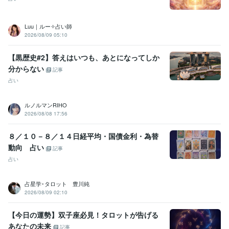
得意分野
占い
タロット鑑定、リーディング
ヒーリング
Luu｜ルー✧占い師
悩み相談・カウンセリング
仕事、子育て、人間関係
2026/08/09 05:10
語学力
【黒歴史#2】答えはいつも、あとになってしか
英語
日常会話レベル
分からない
記事
占い
ルノルマンRIHO
2026/08/08 17:56
８／１０－８／１４日経平均・国債金利・為替
動向 占い
記事
占い
占星学･タロット 豊川純
2026/08/09 02:10
【今日の運勢】双子座必見！タロットが告げる
あなたの未来
記事