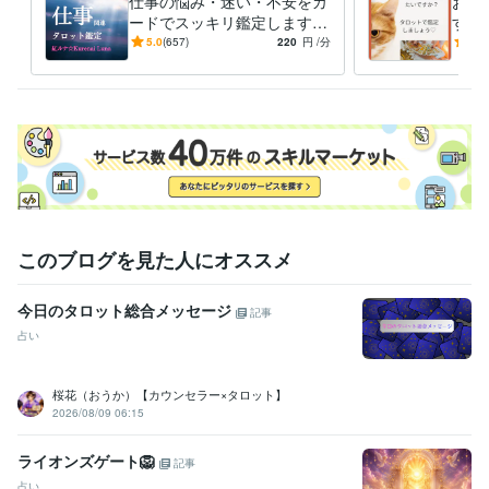
仕事の悩み・迷い・不安をカ
お相
いね♪

ードでスッキリ鑑定します
すか
職場の人間関係(上司/先輩/同
片思
5.0
(657)
220
円
/分
5.0
★「お申し込み後のキャンセル」はご容赦ください

僚/後輩)、転職、評価処遇な
信不
ど
♡の
✧♡✧♡✧♡✧

あなたのお幸せ＆運気アップに向け、愛と感謝で対応致します♡♡

相談実績48年、おまかせください

( ⁎ᵕᴗᵕ⁎ )
経験職種
人事 / 人材開発・人材育成・研修
経験年数 : 5年
研究・開発・設計 / 研究・開発
経験年数 : 5年
このブログを見た人にオススメ
士業・専門職 / 教授・准教授・大学講師
経験年数 : 34年
ライフスタイル・その他 / 講師・インストラクター
経験年数 : 5年
今日のタロット総合メッセージ
ライフスタイル・その他 / その他
経験年数 : 4年
記事
占い
受賞歴
共著・寄稿・編集委員など公演実績多数
教育委員会主催・後援など
桜花（おうか）【カウンセラー×タロット】
多数
ココナラ「プラチナ」ランク☆2024年元旦〜
2026/08/09 06:15
資格・検定
認定レイキティーチャー
取得年 : 2020年
ライオンズゲート🦁
記事
幼稚園教諭免許
取得年 : 1977年
占い