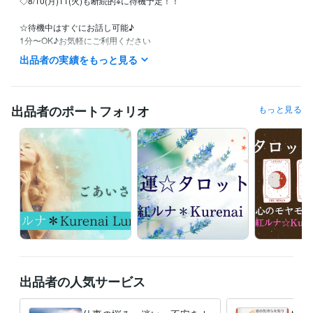
◇8/10(月)11(火)も断続的※に待機予定！！ 

☆待機中はすぐにお話し可能♪

1分〜OK♪お気軽にご利用ください

出品者の実績をもっと見る
◇基本的には連日【平日土日祝日】に、波動を整えエネルギーの高い時
に、ランダム※に待機します(*'▽')　

※途中、席を外すことがあります

出品者のポートフォリオ
もっと見る
✧♡✧♡✧♡✧

タイミングが合う時に、ぜひぜひ。

ご利用お待ちしています★♡★♡

【リクエスト大歓迎】

☆ご希望の時間等が有れば、ココナラの「メッセージを送る(無料)」か
ら、リクエスト＆ご質問など、お気軽に、どうぞ！！ 極力スケジュール
調整します♬

★ご連絡は24時間OK(深夜早朝いつでも）♬　即答できないこともあり
ますが、ご理解くださいねm(_ _)m

★あなたの思いに寄り添い、丁寧に対応致します

出品者の人気サービス
★あなたの大切なお時間ですから、

心を研ぎ澄ませて対応させていただきます

★所要時間はご都合に合わせられます (^^♪ ご希望は冒頭でお伝えくださ