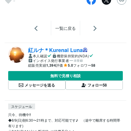
5
一覧に戻る
紅ルナ＊Kurenai Luna
本人確認
機密保持契約(NDA)
インボイス発行事業者
未登録
総販売実績
1,394
評価
5.0
フォロワー
58
無料で見積り相談
メッセージを送る
フォロー
58
スケジュール
只今、待機中‼️

◆8/9(日)朝6:30〜21時まで、対応可能です♪　（途中で離席する時間帯
有ります)
