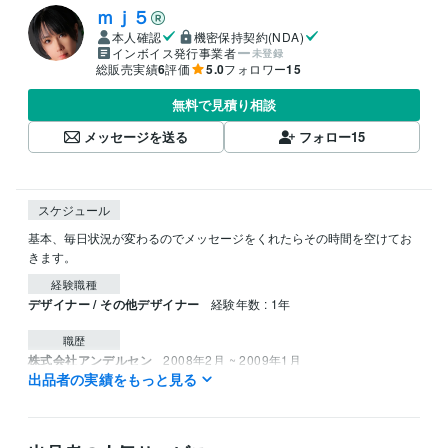
ｍｊ５
本人確認
機密保持契約(NDA)
インボイス発行事業者
未登録
総販売実績
6
評価
5.0
フォロワー
15
無料で見積り相談
メッセージを送る
フォロー
15
スケジュール
基本、毎日状況が変わるのでメッセージをくれたらその時間を空けてお
きます。
経験職種
デザイナー / その他デザイナー
経験年数 : 1年
職歴
株式会社アンデルセン
2008年2月 ~ 2009年1月
出品者の実績をもっと見る
ラウンジ、ホーク
1998年5月 ~ 1998年12月
その他、色々の業種
1999年12月 ~ 2022年3月
秘密
2024年11月 ~ 2025年11月