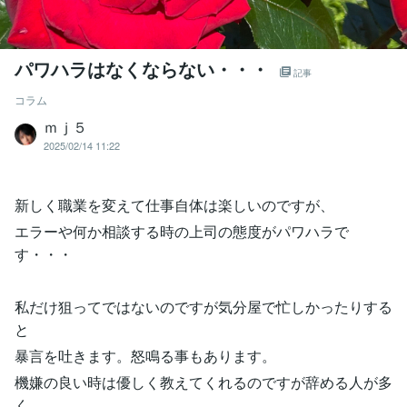
パワハラはなくならない・・・
記事
コラム
ｍｊ５
2025/02/14 11:22
新しく職業を変えて仕事自体は楽しいのですが、
エラーや何か相談する時の上司の態度がパワハラで
す・・・
私だけ狙ってではないのですが気分屋で忙しかったりする
と
暴言を吐きます。怒鳴る事もあります。
機嫌の良い時は優しく教えてくれるのですが辞める人が多
く