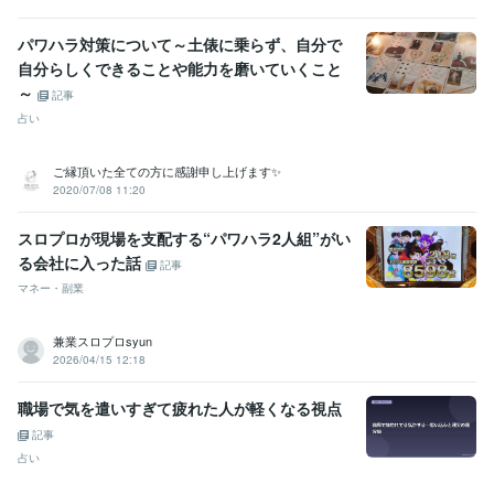
パワハラ対策について～土俵に乗らず、自分で
自分らしくできることや能力を磨いていくこと
～
記事
占い
ご縁頂いた全ての方に感謝申し上げます✨
2020/07/08 11:20
スロプロが現場を支配する“パワハラ2人組”がい
る会社に入った話
記事
マネー・副業
兼業スロプロsyun
2026/04/15 12:18
職場で気を遣いすぎて疲れた人が軽くなる視点
記事
占い