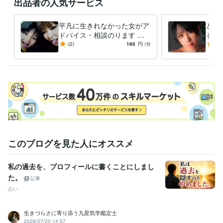
出品者の人気サービス
資格・検定
食品衛生責任者
取得年 : 2023年
平凡に生きれなかった女がア
どん
得意分野
ドバイス・相談のります ど
ると
イラスト作成・漫画制作
好きなマンガやアニメの完コピ出来る程
ん底に落とされては何とか助
え普
-
(2)
160
円
/分
5.0
度。
けられてきた人生
アド
悩み相談・カウンセリング
愚痴・DV・精神・子育て・裏・夜・風俗
家庭・子育て・性など
このブログを見た人にオススメ
私の過去を、プロフィールに書くことにしまし
た。
記事
占い
生きづらさに寄り添う九星気学鑑定士
2026/07/20 14:57