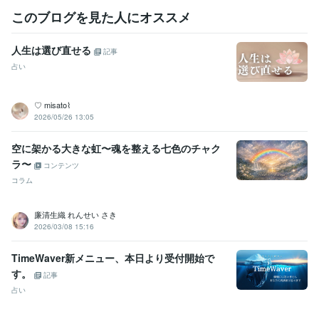
このブログを見た人にオススメ
人生は選び直せる
記事
占い
‎‪♡ ‬misato⌇
2026/05/26 13:05
空に架かる大きな虹〜魂を整える七色のチャク
ラ〜
コンテンツ
コラム
廉清生織 れんせい さき
2026/03/08 15:16
TimeWaver新メニュー、本日より受付開始で
す。
記事
占い