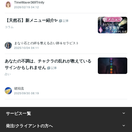
TimeWaver369Trinity
2026/02/19 04:12
【天然石】新メニュー紹介✨
記事
コラム
まな☆石との絆を整える占い師＆セラピスト
2025/10/04 04:11
あなたの不調は、チャクラの乱れが教えている
サインかもしれません
記事
占い
琥珀流
2025/09/30 08:19