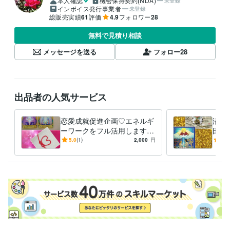
本人確認
機密保持契約(NDA)
未登録
インボイス発行事業者
未登録
総販売実績
61
評価
4.9
フォロワー
28
無料で見積り相談
メッセージを送る
フォロー
28
出品者の人気サービス
恋愛成就促進企画♡エネルギ
潜在
ーワークをフル活用します
田ワ
ヒーリング×潜在意識×丹田×
きを
5.0
(1)
2,000
円
5.0
インナーチャイルドワークの
して
単発版