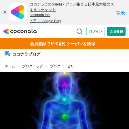
会員登録で10％割引クーポンを獲得！
ココナラブログ
ホーム
ブログトップ
ブログ
占い