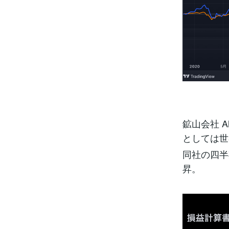
鉱山会社 
としては世界
同社の四半期
昇。