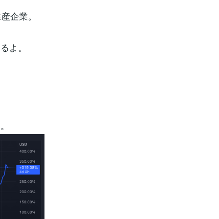
生産企業。
てるよ。
よ。