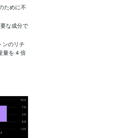
のために不
主要な成分で
0 トンのリチ
量を 4 倍