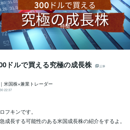
00ドルで買える究極の成長株
記事
O｜米国株×兼業トレーダー
30 22:37
ロフキンです。
急成長する可能性のある米国成長株の紹介をするよ。