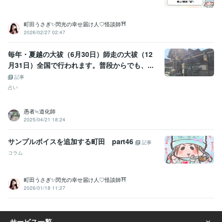
町田うさぎ✨閃光の幸せ届け人♡怪談師⛩️
2026/02/27 02:47
毎年・夏越の大祓（6月30日）師走の大祓（12
月31日）全国で行われます。普段からでも、...
記事
占い
愚者≒道化師
2025/04/21 18:24
サンプルボイスを追加する町田 part46
記事
コラム
町田うさぎ✨閃光の幸せ届け人♡怪談師⛩️
2026/01/18 11:27