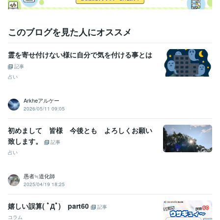
このブログを見た人にオススメ
霊を寄せ付けない様に自分で気を付ける事とは
記事
占い
Arkheアルケー
2026/05/11 09:05
初めまして 皆様 今後とも よろしくお願い
致します。
記事
占い
愚者≒道化師
2025/04/19 18:25
嬉しい誤算( ﾟДﾟ) part60
記事
コラム