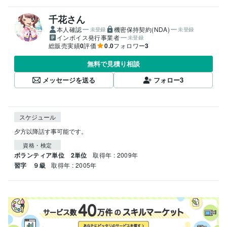
千花さん
本人確認
機密保持契約(NDA)
未登録
未登録
インボイス発行事業者
未登録
総販売実績
0
評価
0.0
フォロワー
3
無料で見積り相談
メッセージを送る
フォロー
3
スケジュール
夕方以降話す事可能です。
資格・検定
ボランティア単位 2単位
取得年 : 2009年
習字 ９級
取得年 : 2005年