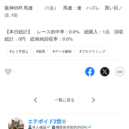
阪神05R 馬連 （1点） 馬連：連 ハズレ 買い目／
(3, 10)
【本日総計】 レース的中率：0.0% 総購入：1点 回収
総計：0円 総単純回収率：0.0%
#もう予想よ
#競馬
#データ解析
#プログラミング
7
一覧に戻る
エテポイド2世
本人確認
機密保持契約(NDA)