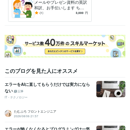
メールやプレゼン資料の英訳
和訳、お手伝いします ちょ
っとしたお返事や参考資料の
-
(1)
3,000
円
作成など、お手伝いいたしま
す♪
このブログを見た人にオススメ
エラーをAIに直してもらうだけでは実力になら
ない
記事
IT・テクノロジー
たむぷろ フロントエンジニア
2026/08/06 21:57
エラーが怖くなくなるとプログラミングは一気