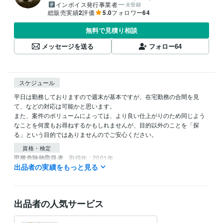
インボイス発行事業者
未登録
総販売実績
2
評価
5.0
フォロワー
64
無料で見積り相談
メッセージを送る
フォロー
64
スケジュール
平日は勤務しておりますので週末が基本ですが、在宅勤務の合間を見
て、などの対応は可能かと思います。

また、案件のボリュームによっては、より良い仕上がりのため同じよう
なことを何度もお尋ねするかもしれませんが、目的以外のことを「探
る」という目的ではありませんのでご安心ください。
資格・検定
甲種危険物取扱者
取得年 : 2001年
出品者の実績をもっと見る
得意分野
ライティング・翻訳
メールやプレゼン資料の英訳和訳
英訳
和訳
出品者の人気サービス
IT相談・システム開発
Excelマクロ：業務効率化
Pythonでのデータ
処理
RPA（業務のロボット自動化）
プログラミング