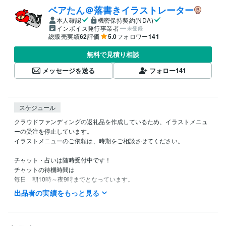
ベアたん＠落書きイラストレーター
本人確認
機密保持契約(NDA)
インボイス発行事業者
未登録
総販売実績
62
評価
5.0
フォロワー
141
無料で見積り相談
メッセージを送る
フォロー
141
スケジュール
クラウドファンディングの返礼品を作成しているため、イラストメニュ
ーの受注を停止しています。

イラストメニューのご依頼は、時期をご相談させてください。

チャット・占いは随時受付中です！

チャットの待機時間は

毎日　朝10時～夜9時までとなっています。

（夜9時には寝てしまうので申し訳ないです。。。）
出品者の実績をもっと見る
経験職種
イラストレーター・漫画家 / イラストレーター
経験年数 : 17年