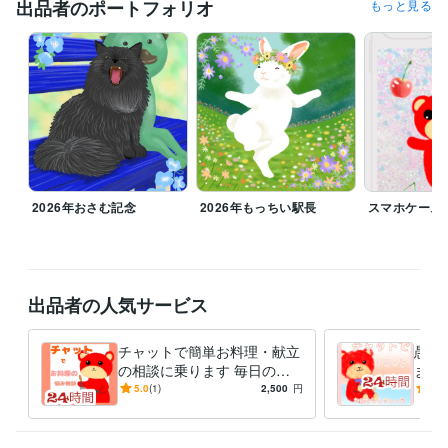
出品者のポートフォリオ
もっと見る
職歴
地方公務員
1996年3月 ~ 2007年2月
麻生田カフェ
2007年3月 ~ 2009年3月
資格・検定
調理師
取得年 : 2018年
タロットリーディングマスター
取得年 : 2022年
秘書技能検定2級
取得年 : 2003年
ビジネス・クリエイティブツール
Adobe Photoshop:6年
ibisPaint:6年
2026年おさむ記念
2026年もっちい駅長
スマホケース
得意分野
イラスト作成・漫画制作
似顔絵
猫、うさぎイラスト
悩み相談・カウンセリング
人の相談に乗る
出品者の人気サービス
チャットで簡単お料理・献立
愚痴
の相談に乗ります 毎日の献
ます
立や栄養に悩んでいる方、一
心！
5.0
(1)
2,500
円
5.0
緒に考えませんか？
しょ