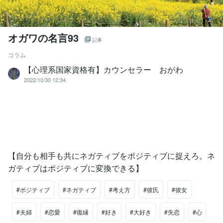
オガワの名言93
記事
コラム
【心理系国家資格有】カウンセラー おがわ
2022/10/30 12:34
【自分も相手も共にネガティブをポジティブに捉えろ。ネ
ガティブはポジティブに変換できる】
#ポジティブ
#ネガティブ
#考え方
#彼氏
#彼女
#夫婦
#恋愛
#復縁
#好き
#大好き
#失恋
#心