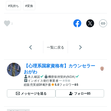
#気持ち
#変換
3
一覧に戻る
【心理系国家資格有】カウンセラー
おがわ
本人確認
機密保持契約(NDA)
インボイス発行事業者
未登録
総販売実績
318
評価
5.0
フォロワー
85
メッセージを送る
フォロー
85