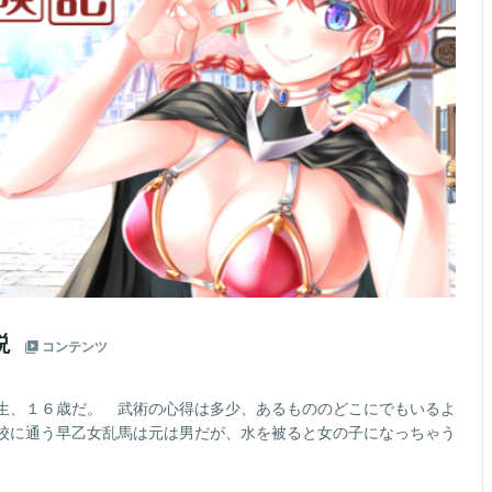
説
コンテンツ
生、１６歳だ。 武術の心得は多少、あるもののどこにでもいるよ
校に通う早乙女乱馬は元は男だが、水を被ると女の子になっちゃう