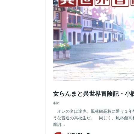
女らんまと異世界冒険記・小
小説
オレの名は達也。風林館高校に通う１年
うな普通の高校生だ。 同じく、風林館高
摩訶...