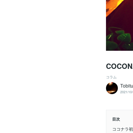
COCO
コラム
Tobit
2021/10/
目次
ココナラ初