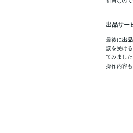
折角なので
出品サー
最後に
出品
談を受ける
てみました
操作内容も