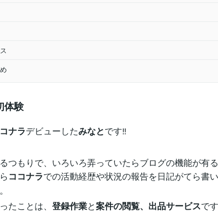
ス
め
初体験
デビューした
です‼
コナラ
みなと
るつもりで、いろいろ弄っていたらブログの機能が有
ら
での活動経歴や状況の報告を日記がてら書
ココナラ
。
ったことは、
と
で
登録作業
案件の閲覧、出品サービス