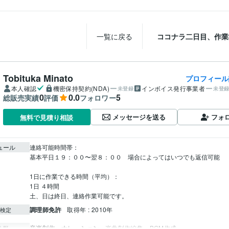
一覧に戻る
ココナラ二日目、作業
Tobituka Minato
プロフィール
本人確認
機密保持契約(NDA)
インボイス発行事業者
未登録
未登
0
0.0
5
総販売実績
評価
フォロワー
メッセージを送る
フォ
無料で見積り相談
ュール
連絡可能時間帯： 

基本平日１９：００〜翌８：００　場合によってはいつでも返信可能

1日に作業できる時間（平均）：

1日 ４時間

調理師免許
取得年 : 2010年
検定
音楽制作・ナレーション
楽曲制作編集　BGM作成　
分野