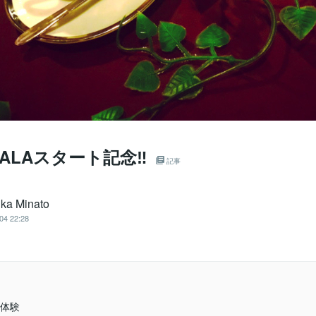
NALAスタート記念‼
記事
uka Minato
04 22:28
体験