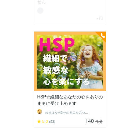
HSP☆繊細なあなたの心をありの
ままに受け止めます
ゆきはな⭐幸せの糸口をみつける占い師
140
5.0
円
/分
(53)