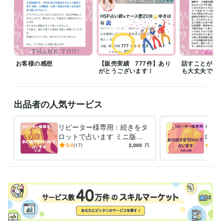
◆基本スケジュール

経験職種
医療・介護 / 看護師
経験年数 : 20年
ライフスタイル・その他 / 占い師
経験年数 : 5年
ライフスタイル・その他 / 講師・インストラクター
経験年数 : 15年
お客様の感想
【販売実績 777件】あり
話すことがま
がとうございます！
も大丈夫です
ライフスタイル・その他 / カウンセラー・コーチ
経験年数 : 15年
ライフスタイル・その他 / その他
経験年数 : 10年
職歴
出品者の人気サービス
看護師
2000年3月 ~ 2020年2月
訪問看護事業所
2005年3月 ~ 2015年2月
リピーター様専用：続きをタ
リピ
バッチフラワーサロン
2010年3月 ~ 現在
ロットで占います ミニ版：
ロッ
占い カウンセリング
2020年3月 ~ 現在
お話していたあのことの続き
版：
5.0
(17)
2,000
円
5.0
や気になってきたこと
続き
受賞歴
三越マイカフェ　バッチフラワー講座
ハーブとバッチフラワーのあ
る豊かな暮らし
バッチフラワーベーシック講座
小児外科学QOL研究
会
意識を変えて願いを叶えるワークショップ
資格・検定
看護師
取得年 : 1999年