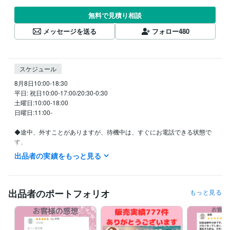
無料で見積り相談
メッセージを送る
フォロー
480
スケジュール
8月8日10:00-18:30

平日: 祝日10:00-17:00/20:30-0:30

土曜日:10:00-18:00

日曜日:11:00-

◆途中、外すことがありますが、待機中は、すぐにお電話できる状態で
す。

◆ご質問やご不明点などありましたら、メッセージで遠慮なく聞いてく
出品者の実績をもっと見る
ださいね(^^)

テキストでの鑑定を始めましたので、よろしければご検討ください。

https://coconala.com/services/3728439

出品者のポートフォリオ
もっと見る
https://coconala.com/services/3674524

お急ぎの場合は調整させていただきますのでDMにてご連絡ください。
