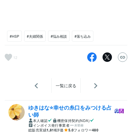
#HSP
#夫婦関係
#悩み相談
#落ち込み
12
一覧に戻る
ゆきはな⭐幸せの糸口をみつける占
い師
本人確認
機密保持契約(NDA)
インボイス発行事業者
未登録
総販売実績
1,810
評価
5.0
フォロワー
480