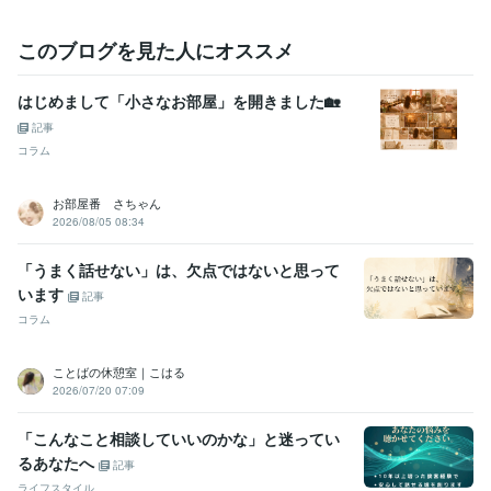
ケアマネジャー（介護支援専門員）
取得年 : 2004年
普通自動車第一種運転免許
取得年 : 1999年
このブログを見た人にオススメ
ビジネス・クリエイティブツール
Word:20年
PowerPoint:20年
Excel:20年
はじめまして「小さなお部屋」を開きました🏡
得意分野
記事
占い
■タロットカード
■オラクルカード
■ジオマンシー
■バッチフ
コラム
ラワーリーディング
■人間関係
恋愛
仕事
恋愛
人間関係
仕事
悩み
電話相談
タロット
ジオマンシー
お部屋番 さちゃん
オラクルカード
バッチフラワー
占い
2026/08/05 08:34
悩み相談・カウンセリング
■安心できる心に寄り添う相談・話し相手
■人間関係の悩み相談　パートナーとの関係
■HSPさん繊細さんの悩
「うまく話せない」は、欠点ではないと思って
み相談・話し相手
■夫婦関係の悩み・愚痴聴き
■HSP☆安心感と自尊
います
心を育むメッセージ
■介護・看護のお悩み
■病を抱えて生きる方の悩
記事
み相談・話し相手
■40代からの生き方相談
■恋活・婚活疲れ相談
コラム
愚痴聞き
電話
恋愛相談
仕事
転職
人間関係
ＨＳＰ
介護
闘病
介護・医療者
ことばの休憩室｜こはる
2026/07/20 07:09
「こんなこと相談していいのかな」と迷ってい
るあなたへ
記事
ライフスタイル