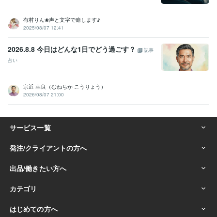
謝いたします‪☘️
【プラチナ継続3周年⭐️】引き続き精進いたします‪︎‪ஐ‬
＼お陰様で4周年／5年目もよろしくお願いいたします︎✿
【笑顔を増
有村りん❀声と文字で癒します♪
やして総相談4500件】ご縁に感謝いたします‪ஐ‬
＼爆誕4.5周年／プラ
2025/08/07 12:41
チナ継続4周年⭐️フォロワー900名様
相談実績5000件❣️全てのご縁に
感謝いたします‪☘️
2026.8.8 今日はどんな1日でどう過ごす？
記事
占い
資格・検定
幼稚園教諭免許
取得年 : 1994年
保育士
取得年 : 1994年
宗近 幸良（むねちか こうりょう）
2026/08/07 21:00
得意分野
悩み相談・カウンセリング
✿HSP【HSS型HSE】疲れを癒します
✿
モラハラ夫が自覚して完治！お聴きします
✿ココナラ出品者様を応援
しています♬
ママ友の悩みスッキリするまでお聴きします
人見知り
しない私とおしゃべりしませんか？
✿毒親と決別した私が幸せ一緒に
考えます︎
【リピーター様専用】最長1時間チャット
24時間チャット
文字で心が繋がります
48時間チャットあなたと一緒に考えます
リピ
ーター様専用︎✿オンラインレッスン
毒親 虐待
HSS型HSE
HSS型 刺激追求
モラハラ
チャット相談
悩み相談
恋愛相談
話し相手
ココナラ出品者の悩み
オンラインレッスン
悩み相談・カウンセリング
パートナーに裏切られた心に寄り添いま
す
精神的・肉体的・経済的DVお聴きします
出生の秘密を共有。お