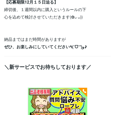
【応募期限12月１５日迫る】
締切後、１週間以内に購入というルールの下
心を込めて検討させていただきます(︎✿ᴗ ᴗ))
納品まではまだ時間がありますが
ぜひ、お楽しみにしていてください٩(ˊᗜˋ*)و♪
＼新サービスでお待ちしております／