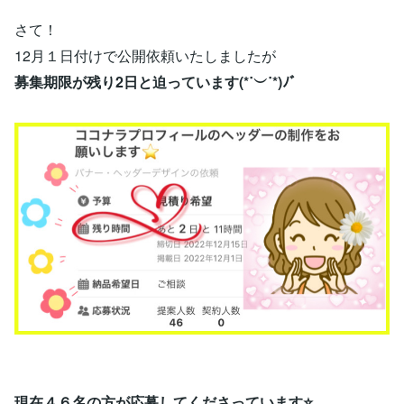
さて！
12月１日付けで公開依頼いたしましたが
募集期限が残り2日と迫っています(*˙︶˙*)ﾉﾞ
現在４６名の方が応募してくださっています⭐️