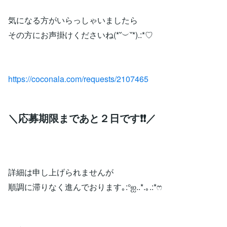
気になる方がいらっしゃいましたら
その方にお声掛けくださいね(*˘︶˘*).:*♡
https://coconala.com/requests/2107465
＼応募期限まであと２日です❗️❗️／
詳細は申し上げられませんが
順調に滞りなく進んでおります｡:°ஐ..*.｡.:*ෆ