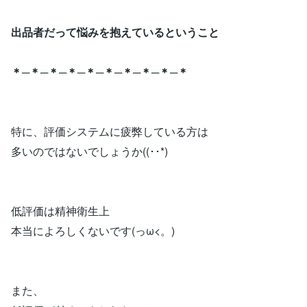
出品者だって悩みを抱えているということ
＊─＊─＊─＊─＊─＊─＊─＊─＊─＊
特に、評価システムに疲弊している方は
多いのではないでしょうか((･･*)
低評価は精神衛生上
本当によろしくないです(っω<。)
また、