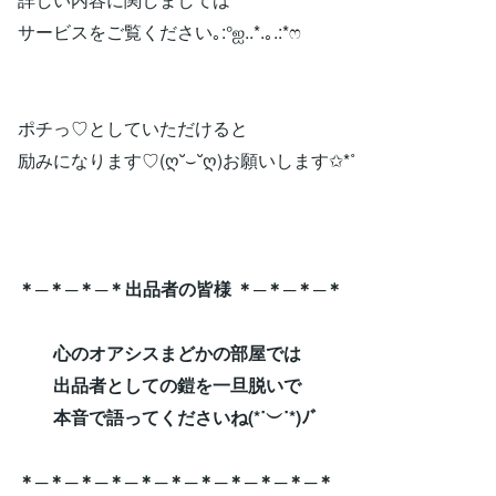
サービスをご覧ください｡:°ஐ..*.｡.:*ෆ
ポチっ♡としていただけると
励みになります♡(ღ˘⌣˘ღ)お願いします✩*˚
＊─＊─＊─＊出品者の皆様 ＊─＊─＊─＊
心のオアシスまどかの部屋では
出品者としての鎧を一旦脱いで
本音で語ってくださいね(*˙︶˙*)ﾉﾞ
＊─＊─＊─＊─＊─＊─＊─＊─＊─＊─＊