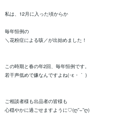
私は、12月に入った頃からか
毎年恒例の
＼花粉症による咳／が出始めました！
この時期と春の年2回、毎年恒例です。
若干声低めで嫌なんですよね(･ε ･ ｀ )
ご相談者様も出品者の皆様も
心穏やかに過ごせますように♡(ღ˘⌣˘ღ)