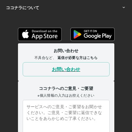
墓に持って行きます
ワンオペ育児の疲れストレスお聴きします
HSP
(繊細さん)の心に寄り添います
HSCのお子さんに寄り添う大人の方へ
＼電話相談ロープレ／で実践練習のお手伝い
不倫・浮気・複雑な恋
愛のお話お聴きします
HSP(繊細さん)
HSC
不倫
離婚調停
浮気
初心者様大歓迎
恋愛相談
悩み相談
話し相手
電話相談ロープレ