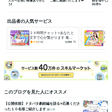
スカーお祝い画像ありがと
ご縁に感謝いたします☘️
顔を増やし続
 ※私はカウンセラーではありません

う❗️
00件✨️
♥️笑顔を増やし続けて5100件↑♥️

   ☘️安心してご相談ください☘️

出品者の人気サービス
「優しい」「安心」｢癒される」「元気が出る」

  ご感想をいただいています ･*.✿*˙︶˙*)ﾉ✿.*･

２４時間チャット⭐️あなたと
文字
文字で心が繋がります 毒
たと
☘️待機中は【すぐに電話】からOK☘️

親・モラハラ・浮気・HSP・
モラ
5.0
(116)
3,500
円
5.0
⭐️DMは24時間お待ちしています´▽`)ﾉ

ママ友✨雑談からお悩みまで
連続
⭕️
⭐️離席中・対応中・通話中・就寝中など

すぐに対応できない時間帯がございます

確認次第、順次対応させていただきます

何卒ご了承くださいませ(*･ω･)*_ _)‪‪‪‪‪‪‪‪‪‪‪‪‪‪‪‪‪‪‪‪‪‪‪‪‪‪‪‪‪‪ஐ‬⋆*
経験職種
ライフスタイル・その他 / アドバイザー
経験年数 : 4年
ライフスタイル・その他 / 保育士・ベビーシッター
経験年数 : 17年
ライフスタイル・その他 / その他
経験年数 : 4年
このブログを見た人にオススメ
職歴
【公開依頼】ドタバタ劇続編を語る⭐️応募くださ
株式会社ココナラ
2021年9月 ~ 2022年11月
った１０名様ご紹介します
株式会社ココナラ
2022年12月 ~ 現在
記事