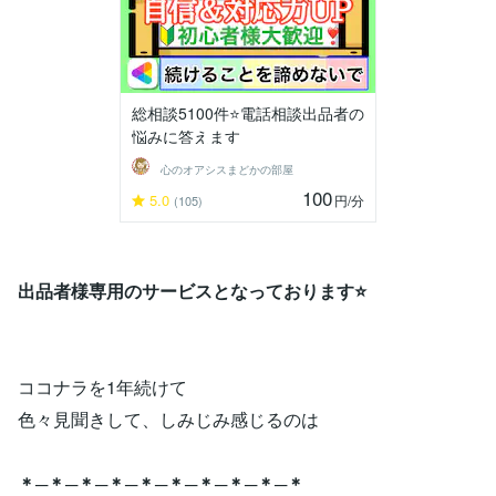
総相談5100件⭐️電話相談出品者の
悩みに答えます
心のオアシスまどかの部屋
100
5.0
円
/分
(105)
出品者様専用のサービスとなっております⭐️
ココナラを1年続けて
色々見聞きして、しみじみ感じるのは
＊─＊─＊─＊─＊─＊─＊─＊─＊─＊