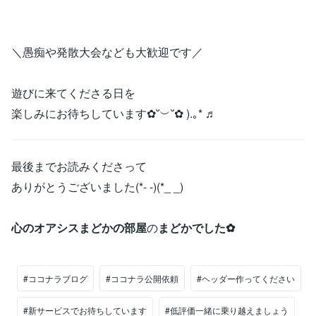
＼愚痴や発散大会なども大歓迎です／
遊びに来てくださる日を
楽しみにお待ちしています✿˘︶˘✿ ).｡* ♬
最後までお読みくださって
ありがとうございました(*- -)(*_ _)
心のオアシスまどかの部屋
の
まどかでした✿
#ココナラブログ
#ココナラ公開依頼
#ヘッダー作ってください
#新サービスでお待ちしています
#低評価一緒に乗り越えましょう