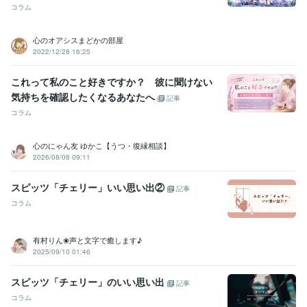
〇〇保育園
1995年2月 ~ 1998年2月
コラム
〇〇〇ファミリーサポート
2004年9月 ~ 2016年12月
〇〇病院
2008年6月 ~ 2015年2月
心のオアシスまどかの部屋
【経歴】毒母に支配されて過ごした時代
1923年12月 ~ 現在
2022/12/28 16:25
【経歴】毒母に支配されて過ごした時代
1923年12月 ~ 現在
【経歴】毒母に支配されて過ごした時代
1923年12月 ~ 現在
これって私のこと好きですか？ 彼に聞けない
【経歴】毒母に支配されて過ごした時代
1923年12月 ~ 現在
気持ちを確認したくなるあなたへ
記事
【経歴】毒母に支配されて過ごした時代
1999年12月 ~ 現在
コラム
【経歴】毒母に支配されて過ごした時代
1999年12月 ~ 現在
受賞歴
心のにゃん友 ゆかこ【うつ・復縁相談】
【笑顔を増やして総相談5100件】ご縁に感謝いたします‪︎︎
ココナラ全
2026/08/08 09:11
出品者おすすめユーザー【1位／602579人】
悩み相談・カウンセリ
ング→全てで検索＼1位～4位独占⭐️／
相談実績300件＆400件＆500
スピッツ「チェリー」いい思い出②
記事
件︎✿ありがとうございます
相談実績1000件＆1100件‪✿‬ありがとうご
コラム
ざいます☘️
【1周年爆誕祭】圧倒的包容力で笑顔を増やしお陰様で1
周年⭐️
相談実績1300件︎✿ありがとうございます（1年前は1件！）
相
談実績1500件✿ありがとうございます‪ஐ‬
相談実績2000件✿コツコツ
有村りん❀声と文字で癒します♪
真摯に精進し続けます‪⭐️
相談実績2400件＆2500件︎︎＆2600件︎✿ご縁に
2025/09/10 01:46
感謝
【2周年爆誕祭】圧倒的包容力で笑顔を増やしお陰様で2周年⭐️
笑顔を増やし続けて3000件✨️ご縁に感謝いたします‪‪☘️
相談実績3500
スピッツ「チェリー」のいい思い出
記事
件✿全てのご縁に感謝いたします‪ஐ‬
＼お陰様で3周年／圧倒的包容力
コラム
で笑顔を増やし3700件︎✿
【笑顔を増やして総相談4000件】ご縁に感