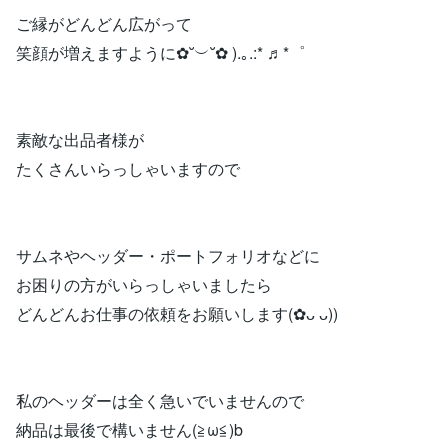
ご縁がどんどん広がって
笑顔が増えますように✿˘︶˘✿ ).｡.:* ♬*゜
素敵な出品者様が
たくさんいらっしゃいますので
サムネやヘッダー・ポートフォリオなどに
お困りの方がいらっしゃいましたら
どんどんお仕事の依頼をお願いします(︎✿ᴗ ᴗ))
私のヘッダーは全く急いでいませんので
納品は最後で構いません(≧ω≦)b