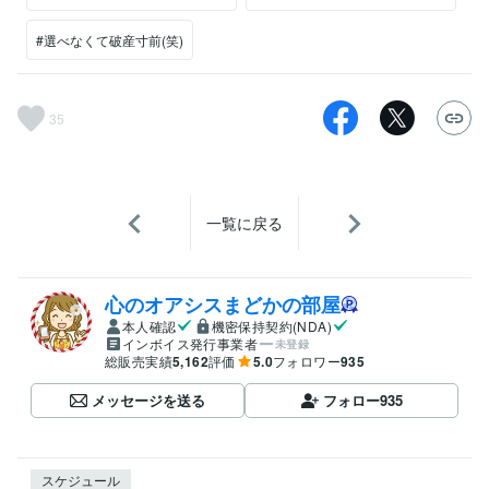
#選べなくて破産寸前(笑)
35
一覧に戻る
心のオアシスまどかの部屋
本人確認
機密保持契約(NDA)
インボイス発行事業者
未登録
総販売実績
5,162
評価
5.0
フォロワー
935
メッセージを送る
フォロー
935
スケジュール