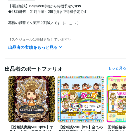
【電話相談】8/9㈰☘️9時頃から待機予定です☘️

◆18時離席→21時半頃～25時頃まで待機予定です

花粉の影響で＼美声２割減／です（｡－_－｡）

【スケジュールは毎日更新しています✨️

  DMでお気軽にお声がけくださいꕤ︎︎·͜·】

出品者の実績をもっと見る
【リピーター様チャット】

⭐️9時頃再開予定です

出品者のポートフォリオ
もっと見る
◆開始時間のご相談を♪

【24時間チャット】１名様ご相談可能です

【48時間チャット】１名様ご相談可能です

【通話中はトークルームが開きません】

 ◆私が離席中でも書き出してOKです‪‪‪☘️

 ◆確認次第お返事いたしますꕤ•ᴗ•ꕤ 

【総相談実績5000件✨️】オ
【総相談5100件✨️】全ての
圧倒的包容力
⭐️＼ココナラ５年目まどかです／⭐️
