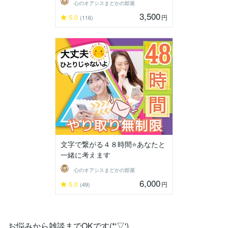
心のオアシスまどかの部屋
3,500
5.0
円
(116)
文字で繋がる４８時間⭐️あなたと
一緒に考えます
心のオアシスまどかの部屋
6,000
5.0
円
(49)
お悩みから雑談までOKです(*'▽')