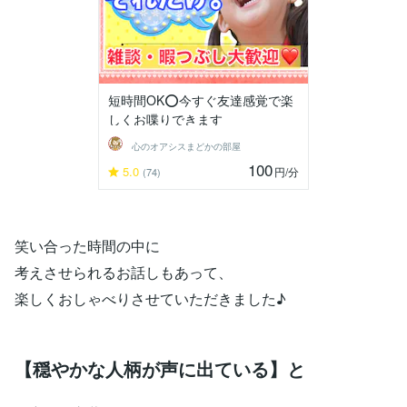
短時間OK⭕️今すぐ友達感覚で楽
しくお喋りできます
心のオアシスまどかの部屋
100
5.0
円
/分
(74)
笑い合った時間の中に
考えさせられるお話しもあって、
楽しくおしゃべりさせていただきました♪
【穏やかな人柄が声に出ている】
と