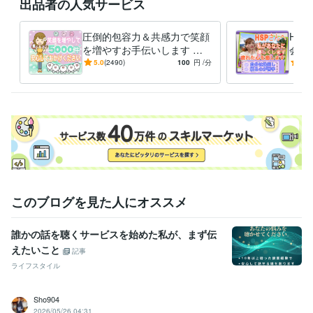
出品者の人気サービス
「優しい」「安心」｢癒される」「元気が出る」

  ご感想をいただいています ･*.✿*˙︶˙*)ﾉ✿.*･

圧倒的包容力＆共感力で笑顔︎
HS
を増やすお手伝いします 総
会モ
☘️待機中は【すぐに電話】からOK☘️

相談5100件⭐️HSPエンパス元
型H
5.0
(2490)
100
円
/分
5.0
⭐️DMは24時間お待ちしています´▽`)ﾉ

保育士♡悩み総合窓口☘️
思考
⭐️離席中・対応中・通話中・就寝中など

すぐに対応できない時間帯がございます

確認次第、順次対応させていただきます

何卒ご了承くださいませ(*･ω･)*_ _)‪‪‪‪‪‪‪‪‪‪‪‪‪‪‪‪‪‪‪‪‪‪‪‪‪‪‪‪‪‪ஐ‬⋆*
経験職種
ライフスタイル・その他 / アドバイザー
経験年数 : 4年
ライフスタイル・その他 / 保育士・ベビーシッター
経験年数 : 17年
ライフスタイル・その他 / その他
経験年数 : 4年
このブログを見た人にオススメ
職歴
誰かの話を聴くサービスを始めた私が、まず伝
株式会社ココナラ
2021年9月 ~ 2022年11月
えたいこと
株式会社ココナラ
2022年12月 ~ 現在
記事
〇〇保育園
1995年2月 ~ 1998年2月
ライフスタイル
〇〇〇ファミリーサポート
2004年9月 ~ 2016年12月
〇〇病院
2008年6月 ~ 2015年2月
Sho904
【経歴】毒母に支配されて過ごした時代
1923年12月 ~ 現在
2026/05/26 04:31