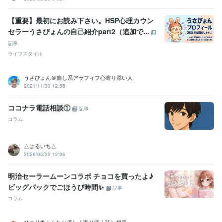
【経歴】毒母に支配されて過ごした時代
1923年12月 ~ 現在
【経歴】毒母に支配されて過ごした時代
1923年12月 ~ 現在
【重要】最初にお読み下さい。HSP心理カウン
【経歴】毒母に支配されて過ごした時代
1923年12月 ~ 現在
セラーうさぴょんの自己紹介part2（追加で...
【経歴】毒母に支配されて過ごした時代
1999年12月 ~ 現在
記事
【経歴】毒母に支配されて過ごした時代
1999年12月 ~ 現在
ライフスタイル
受賞歴
【笑顔を増やして総相談5100件】ご縁に感謝いたします‪︎︎
ココナラ全
うさぴょん＠癒し系アラフィフ心寄り添い人
出品者おすすめユーザー【1位／602579人】
悩み相談・カウンセリ
2021/11/30 12:56
ング→全てで検索＼1位～4位独占⭐️／
相談実績300件＆400件＆500
件︎✿ありがとうございます
相談実績1000件＆1100件‪✿‬ありがとうご
ココナラ電話相談①
記事
ざいます☘️
【1周年爆誕祭】圧倒的包容力で笑顔を増やしお陰様で1
コラム
周年⭐️
相談実績1300件︎✿ありがとうございます（1年前は1件！）
相
談実績1500件✿ありがとうございます‪ஐ‬
相談実績2000件✿コツコツ
真摯に精進し続けます‪⭐️
相談実績2400件＆2500件︎︎＆2600件︎✿ご縁に
△はるいち△
感謝
【2周年爆誕祭】圧倒的包容力で笑顔を増やしお陰様で2周年⭐️
2026/05/22 12:06
笑顔を増やし続けて3000件✨️ご縁に感謝いたします‪‪☘️
相談実績3500
件✿全てのご縁に感謝いたします‪ஐ‬
＼お陰様で3周年／圧倒的包容力
明治セーラームーンコラボ チョコを買ったよ♪
で笑顔を増やし3700件︎✿
【笑顔を増やして総相談4000件】ご縁に感
ビッグパックでごほうび時間✨
記事
謝いたします‪☘️
【プラチナ継続3周年⭐️】引き続き精進いたします‪︎‪ஐ‬
コラム
＼お陰様で4周年／5年目もよろしくお願いいたします︎✿
【笑顔を増
やして総相談4500件】ご縁に感謝いたします‪ஐ‬
＼爆誕4.5周年／プラ
チナ継続4周年⭐️フォロワー900名様
相談実績5000件❣️全てのご縁に