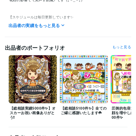
【スケジュールは毎日更新しています✨️

  DMでお気軽にお声がけくださいꕤ︎︎·͜·】

出品者の実績をもっと見る
【リピーター様チャット】

⭐️ご希望の方DMください✨️

出品者のポートフォリオ
もっと見る
 ◆開始時間のご相談を♪

【24時間チャット】１名様ご相談可能です

【48時間チャット】１名様ご相談可能です

【通話中はトークルームが開きません】

 ◆私が離席中でも書き出してOKです‪‪‪☘️

 ◆確認次第お返事いたしますꕤ•ᴗ•ꕤ 

【総相談実績5000件✨️】オ
【総相談5100件✨️】全ての
圧倒的包容力
⭐️＼ココナラ５年目まどかです／⭐️

スカーお祝い画像ありがと
ご縁に感謝いたします☘️
顔を増やし続
 ※私はカウンセラーではありません

う❗️
00件✨️
♥️笑顔を増やし続けて5100件↑♥️

   ☘️安心してご相談ください☘️
