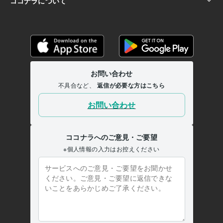
HSP(繊細さん)
HSC
不倫
離婚調停
浮気
初心者様大歓迎
恋愛相談
悩み相談
話し相手
電話相談ロープレ