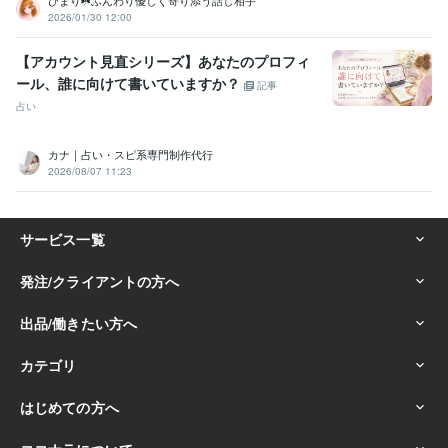
ひまり☘️ふんわり優しく寄り添う話し相手
2026/01/30 12:00
感謝いたします‪☘️
資格・検定
【アカウント見直シリーズ】あなたのプロフィ
幼稚園教諭免許
取得年 : 1994年
ール、誰に向けて書いていますか？
記事
保育士
取得年 : 1994年
占い
得意分野
悩み相談・カウンセリング
✿HSP【HSS型HSE】疲れを癒します
✿
カナ｜占い・スピ系専門制作代行
モラハラ夫が自覚して完治！お聴きします
✿ココナラ出品者様を応援
2026/08/07 11:23
しています♬
ママ友の悩みスッキリするまでお聴きします
人見知り
しない私とおしゃべりしませんか？
✿毒親と決別した私が幸せ一緒に
考えます︎
【リピーター様専用】最長1時間チャット
24時間チャット
文字で心が繋がります
48時間チャットあなたと一緒に考えます
リピ
ーター様専用︎✿オンラインレッスン
毒親 虐待
HSS型HSE
HSS型 刺激追求
モラハラ
チャット相談
悩み相談
恋愛相談
話し相手
ココナラ出品者の悩み
オンラインレッスン
悩み相談・カウンセリング
パートナーに裏切られた心に寄り添いま
す
精神的・肉体的・経済的DVお聴きします
出生の秘密を共有。お
墓に持って行きます
ワンオペ育児の疲れストレスお聴きします
HSP
(繊細さん)の心に寄り添います
HSCのお子さんに寄り添う大人の方へ
＼電話相談ロープレ／で実践練習のお手伝い
不倫・浮気・複雑な恋
愛のお話お聴きします