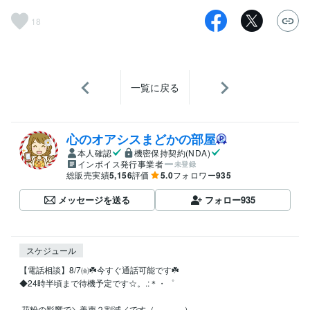
18
一覧に戻る
心のオアシスまどかの部屋
本人確認
機密保持契約(NDA)
インボイス発行事業者
未登録
総販売実績
5,156
評価
5.0
フォロワー
935
メッセージを送る
フォロー
935
スケジュール
【電話相談】8/7㈮☘️今すぐ通話可能です☘️

◆24時半頃まで待機予定です☆。.:＊・゜

 花粉の影響で＼美声２割減／です（｡－_－｡）
