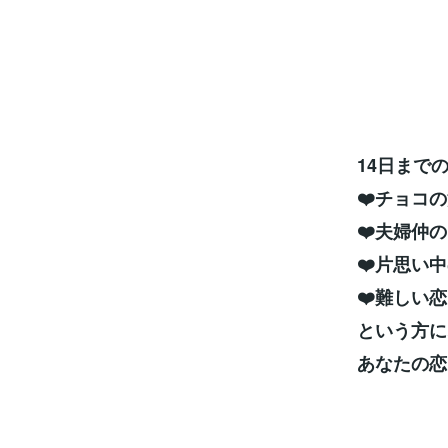
14日まで
❤️チョコ
❤️夫婦仲
❤️片思い
❤️難しい
という方に
あなたの恋