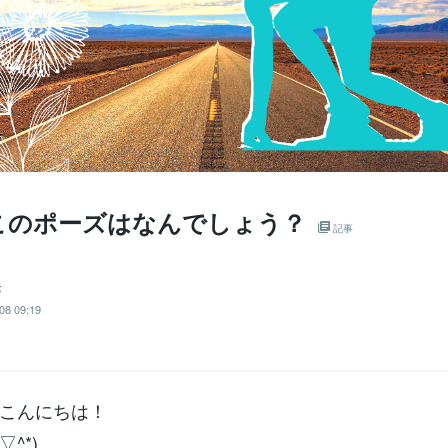
このポーズはなんでしょう？
記事
✡
08 09:19
こんにちは！
▽^*)