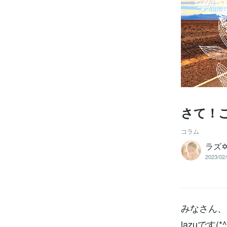
さて！
コラム
ラズ
2023/02/
みなさん、
lazuです(*^