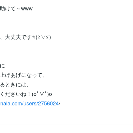
助けて～www
、大丈夫です⭐(≧▽≦)
に
上げあげになって、
るときには、
ださいね！(oﾟ▽ﾟ)o
conala.com/users/2756024
/