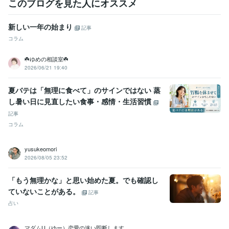
このブログを見た人にオススメ
新しい一年の始まり
記事
コラム
☘️ゆめの相談室☘️
2026/06/21 19:40
夏バテは「無理に食べて」のサインではない 蒸
し暑い日に見直したい食事・感情・生活習慣
記事
コラム
yusukeomori
2026/08/05 23:52
「もう無理かな」と思い始めた夏。でも確認し
ていないことがある。
記事
占い
マダムU（ゆー）恋愛の迷い即断します