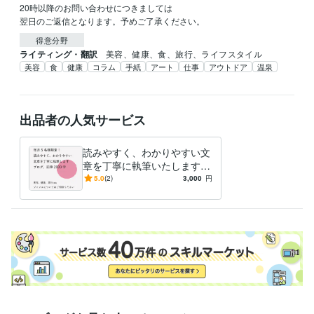
20時以降のお問い合わせにつきましては

翌日のご返信となります。予めご了承ください。
得意分野
ライティング・翻訳
美容、健康、食、旅行、ライフスタイル　
美容
食
健康
コラム
手紙
アート
仕事
アウトドア
温泉
出品者の人気サービス
読みやすく、わかりやすい文
章を丁寧に執筆いたします
毎月5名様限定!オリジナルの
5.0
(2)
3,000
円
文章2000字作成します