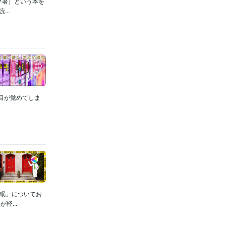
ク著）という本を
..
目が覚めてしま
睡眠」についてお
...