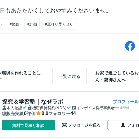
日もあたたかくしておやすみくださいませ。
ル
#勉強
#計画
#至れり尽くせり
う環境を作れることに
お家で過ごしているお
一覧に戻る
す
ん・親御さんへ
探究＆学習塾｜なぜラボ
プロフィール
本人確認
機密保持契約(NDA)
インボイス発行事業者
未登録
0
0.0
44
総販売実績
評価
フォロワー
メッセージを送る
フォ
無料で見積り相談