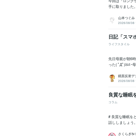
今回は『ロング
手に取りました。
山本つぐみ｜
2026/08/08 
日記「スマ
ライフスタイル
先日母親が朝6
った( ﾟДﾟ)
鏡面反射デ
2026/08/08 
良質な睡眠
コラム
# 良質な睡眠
話ししましょう
さくらぎ☕