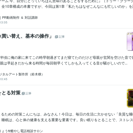
ゲーム 今、自分にとっていちばん意味のあることをするために』（ドリー・クラー
全10章構成の本書ですが、今回は第1章「私たちはなぜこんなにも忙しいのか」を読.
PR動画制作 ＆ 対話講師
13:05
ホ買い替え、基本の操作」
記事
時半頃に俺の家に来てこの時早朝過ぎてまだ寝てたのだけど母親が玄関を空けた音で
ﾈﾑﾋｰ母親は早起きだから来る時間が毎回朝早くてしかも入ってくる音が騒がしいので...
ジタルアート製作所（鈴木穣）
10:45
をとる対策
記事
をとるための対策こんにちは、みなさん！今日は、毎日の生活に欠かせない「良質な
。睡眠は、心と体の健康を支える重要な要素です。良い眠りをとることで、ストレスが軽
りょう⛎癒やし電話相談サロン