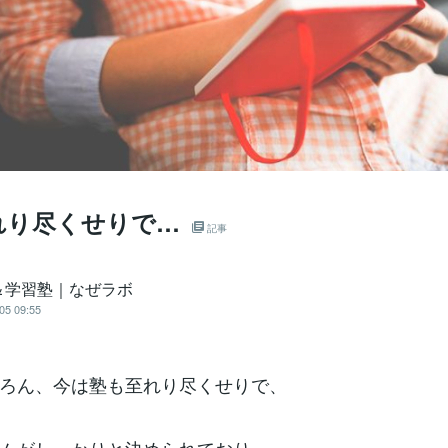
れり尽くせりで…
記事
＆学習塾｜なぜラボ
05 09:55
ろん、今は塾も至れり尽くせりで、