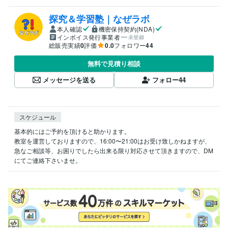
探究＆学習塾｜なぜラボ
本人確認
機密保持契約(NDA)
インボイス発行事業者
未登録
総販売実績
0
評価
0.0
フォロワー
44
無料で見積り相談
メッセージを送る
フォロー
44
スケジュール
基本的にはご予約を頂けると助かります。

教室を運営しておりますので、16:00〜21:00はお受け致しかねますが、
急なご相談等、お困りでしたら出来る限り対応させて頂きますので、DM
にてご連絡下さいませ。