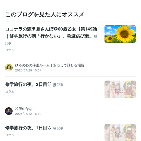
このブログを見た人にオススメ
ココナラの森🌳夏さんぽ🌻60歳乙女【第149話
｜修学旅行の朝「行かない」。急遽跳び乗...
記事
コラム
ひろの心の伴走ルーム｜安心して話せる場所
2026/07/29 10:54
修学旅行の夜、2日目♡
記事
コラム
和服のななこ
2026/07/12 16:12
修学旅行の夜、1日目♡
記事
コラム