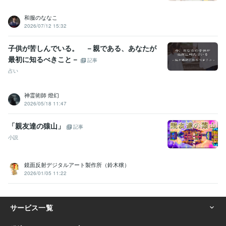
和服のななこ
2026/07/12 15:32
子供が苦しんでいる。 －親である、あなたが
最初に知るべきこと－
記事
占い
神霊術師 燈幻
2026/05/18 11:47
「親友達の猿山」
記事
小説
鏡面反射デジタルアート製作所（鈴木穣）
2026/01/05 11:22