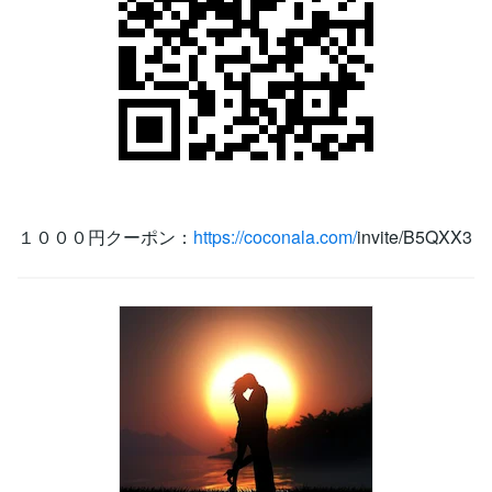
１０００円クーポン：
https://coconala.com/
invite/B5QXX3