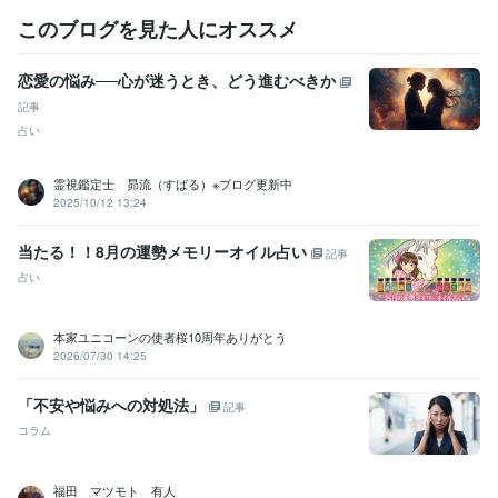
このブログを見た人にオススメ
恋愛の悩み──心が迷うとき、どう進むべきか
記事
占い
霊視鑑定士 昴流（すばる）※ブログ更新中
2025/10/12 13:24
当たる！！8月の運勢メモリーオイル占い
記事
占い
本家ユニコーンの使者桜10周年ありがとう
2026/07/30 14:25
「不安や悩みへの対処法」
記事
コラム
福田 マツモト 有人