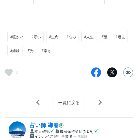
#暖かい
#寒い
#生命
#悩み
#人生
#壁
#過去
#経験
#光
#辛さ
12
一覧に戻る
占い師 導春
本人確認
機密保持契約(NDA)
インボイス発行事業者
未登録