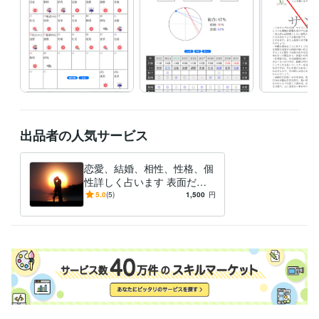
出品者の人気サービス
恋愛、結婚、相性、性格、個
性詳しく占います 表面だけ
ではわからない本当の自分自
5.0
(5)
1,500
円
身と相手の性格が明確に!!