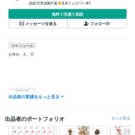
総販売実績
9
評価
5.0
フォロワー
31
無料で見積り相談
メッセージを送る
フォロー
31
スケジュール
お休み、土、日

得意分野
出品者の実績をもっと見る
占い
性格診断、個性分析
占い
鑑定
個性
性格
出品者のポートフォリオ
もっと見る