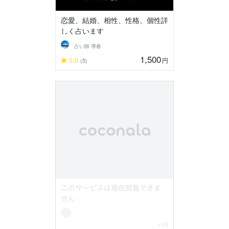
恋愛、結婚、相性、性格、個性詳
しく占います
占い師 導春
1,500
5.0
円
(5)