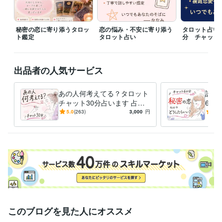
❄ 誰にも言えない秘密の恋愛☆60分タロットで占います

❄ S様専用占いサービスになります

秘密の恋に寄り添うタロッ
恋の悩み・不安に寄り添う
タロット占い
✅「電話相談」

ト鑑定
タロット占い
分 チャット
※ お電話でのご相談（話し相手・愚痴聞き）をご希望の方は、DMにてご
連絡ください

❄ あなたの居場所になりたい☆ななみ☎今すぐ聞きます

出品者の人気サービス
アイコン：作 ほこりさん@_ho_ko_ri_

あの人何考えてる？タロット
誰に
最後まで読んでいただき、ありがとうございます

チャット30分占います 占い
60
結果をお伝えしてから30分チ
む気
5.0
(263)
3,000
円
5.0
受賞歴
ャット開始☆何回でも占いＯ
りチ
「届かなかったラヴレター」文芸社　ポエム掲載
Ｋ
得意分野
占い
タロット占い
タロット
悩み相談・カウンセリング
日常の愚痴、悩み相談　傾聴力
不安
悩み
寄り添う
受け止める
愚痴
つながる
前向き
このブログを見た人にオススメ