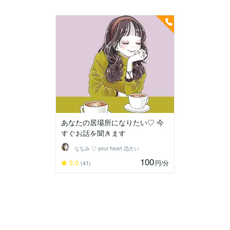
あなたの居場所になりたい♡ 今
すぐお話を聞きます
ななみ ♡ your heart 恋占い
100
5.0
円
/分
(41)