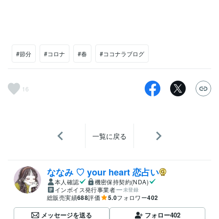
#節分
#コロナ
#春
#ココナラブログ
16
一覧に戻る
ななみ ♡ your heart 恋占い
本人確認
機密保持契約(NDA)
インボイス発行事業者
未登録
総販売実績
688
評価
5.0
フォロワー
402
メッセージを送る
フォロー
402