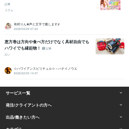
記事
コラム
有村りん❀声と文字で癒します♪
2026/03/29 07:22
恵方巻は方向や食べ方だけでなく具材自由でも
ハワイでも縁起物！
記事
占い
☆ハワイアンスピリチュル☆～ハナイノウエ
2026/02/03 14:37