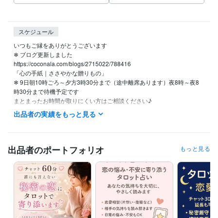
スケジュール
いつもご縁をありがとうございます

❄ ブログ更新しました

https://coconala.com/blogs/2715022/788416

「心の手紙｜ささやかな贈りもの」

❄ 9日朝10時ごろ～夕方3時30分まで（途中離席あります）夜8時～夜8
時30分まで待機予定です

まとまったお時間が取りにくい方はご相談ください♪

例：60分の鑑定時間は、30分×2回　など、

出品者の実績をもっと見る
お仕事やご家庭のご都合に合わせて時間を分割することも可能ですの
で、お気軽にご相談ください♪

⭕ 夜9時以降はお休みをいただくことがあり、その際は翌日の対応とな
出品者のポートフォリオ
もっと見る
る場合があります

お気軽に質問、ご予約のＤＭ、大歓迎です♪

✅「トークルーム 」

❄ あの人何考えてる？タロットチャット30分占います

❄ 恋愛タロット占い30分♡今の想い・迷いを占います
