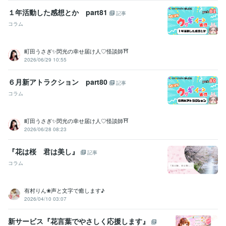
１年活動した感想とか part81
記事
コラム
町田うさぎ✨閃光の幸せ届け人♡怪談師⛩️
2026/06/29 10:55
６月新アトラクション part80
記事
コラム
町田うさぎ✨閃光の幸せ届け人♡怪談師⛩️
2026/06/28 08:23
『花は桜 君は美し』
記事
コラム
有村りん❀声と文字で癒します♪
2026/04/10 03:07
新サービス『花言葉でやさしく応援します』