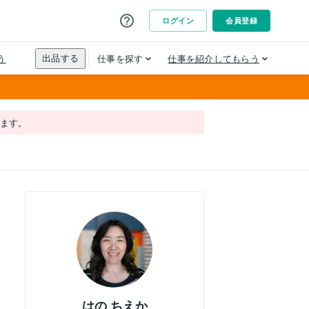
れます。
はの ちえか