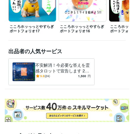
的になる～
kindle　交流分析 ～上手なコミュニケーションの取り方
～
kindle　内観療法・フォーカシング: ～心の在り方～
kindle　行動
療法: ～行動が変われば自分も変わる～
kindle　来談者中心療法・マ
イクロカウンセリング
kindle　カウンセリング概要
kindle　行動心
こころホッっっとやすらぎ
こころホッっっとやすらぎ
こころホッっ
理: ～仕草で分かる相手の心～
ポートフォリオ17
ポートフォリオ16
ポートフォリ
資格・検定
タロットリーディングマスター資格
取得年 : 2022年
出品者の人気サービス
上級心理カウンセラー資格
取得年 : 2021年
行動心理士資格
取得年 : 2021年
マインドフルネススペシャリスト資格
取得年 : 2021年
不安解消！今必要な答えを霊
キャリアカウンセラー資格
取得年 : 2021年
感タロットで宣告します 24
シニアキャリアカウンセラー資格
取得年 : 2021年
時間お悩み質問し放題！占い
5.0
(24)
1,500
円
メンタルキャリアカウンセラー資格
取得年 : 2021年
で未来・結果を予知！
印象力アップアドバイザー資格
取得年 : 2021年
二級ファイナンシャルプランニング技能士
取得年 : 2022年
得意分野
占い
タロット占い
占い
スピリチュアル
人間関係
悩み
カウンセリング
恋愛
相談
仕事
職場
生き辛さ
悩み相談・カウンセリング
カウンセリング
悩み
相談
いじめ
浪人
愚痴
経営
ビジネス
恋愛
勉強