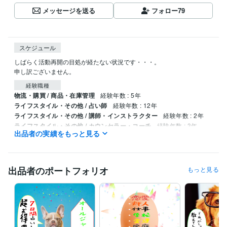
メッセージを送る
フォロー
79
スケジュール
しばらく活動再開の目処が経たない状況です・・・。

経験職種
物流・購買 / 商品・在庫管理
経験年数 : 5年
ライフスタイル・その他 / 占い師
経験年数 : 12年
ライフスタイル・その他 / 講師・インストラクター
経験年数 : 2年
ライフスタイル・その他 / カウンセラー・コーチ
経験年数 : 3年
出品者の実績をもっと見る
ライフスタイル・その他 / アドバイザー
経験年数 : 3年
受賞歴
Amazonkindle　生き辛さの克服と目標の立て方
kindle　スピリチュ
出品者のポートフォリオ
もっと見る
アル:~高次元・周波数・魂~
kindle　ソリューション・フォーカス
ト・アプローチ
 kindle　好かれる人になる心理学: ～モテる恋愛術
～
kindle　マインドフルネス: ～今ここに生きる～
kindle　芸術療
法・心理検査: ～絵で分かる性格診断～
kindle　論理療法・認知療法: 
～思考を改善する方法～
kindle　洗脳から学ぶ営業のコツ
kindle　
認知行動療法: ～思考と行動の改善術～
kindle　印象力・話法～魅力