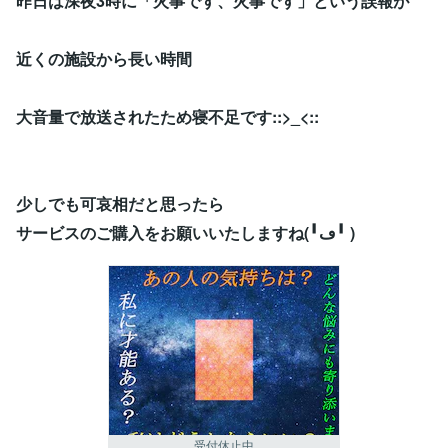
昨日は深夜3時に「火事です、火事です」という誤報が
近くの施設から長い時間
大音量で放送されたため寝不足です::>_<::
少しでも可哀相だと思ったら
サービスのご購入をお願いいたしますね(╹ڡ╹ )
受付休止中