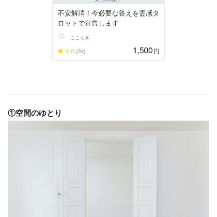
不安解消！今必要な答えを霊感タ
ロットで宣告します
ここらぎ
1,500
5.0
円
(24)
①空間のゆとり