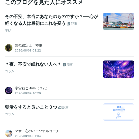
このブログを見た人にオススメ
自殺
その不安、本当にあなたのものですか？──心が
軽くなる人は最初にこれを疑う
記事
学び
霊視鑑定士 神凪
2026/08/08 03:22
＊夜、不安で眠れない人へ＊
記事
コラム
宇宙ねこRom（ロム）
2026/08/04 10:20
朝活をすると良いこと３つ
記事
コラム
マサ 心のパーソナルコーチ
2026/08/04 01:04