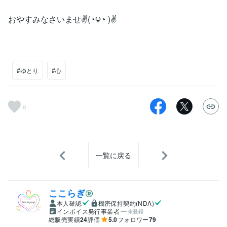
おやすみなさいませ✌(◔౪◔ )✌
#ゆとり
#心
6
一覧に戻る
ここらぎ
本人確認
機密保持契約(NDA)
インボイス発行事業者
未登録
総販売実績
24
評価
5.0
フォロワー
79